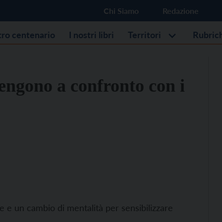
Chi Siamo
Redazione
stro centenario
I nostri libri
Territori
Rubric
tengono a confronto con i
ive e un cambio di mentalità per sensibilizzare