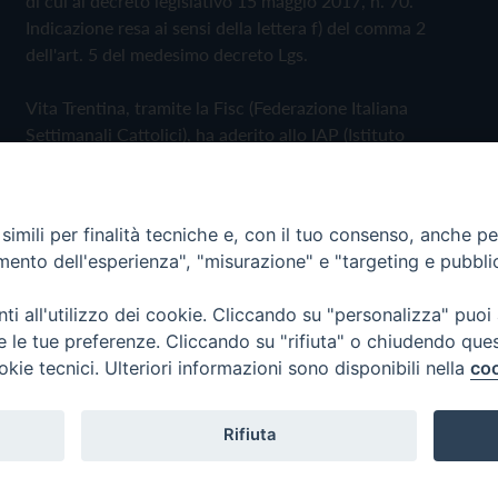
di cui al decreto legislativo 15 maggio 2017, n. 70.
Indicazione resa ai sensi della lettera f) del comma 2
dell'art. 5 del medesimo decreto Lgs.
Vita Trentina, tramite la Fisc (Federazione Italiana
Settimanali Cattolici), ha aderito allo IAP (Istituto
dell'Autodisciplina Pubblicitaria) accettando il Codice di
Autodisciplina della Comunicazione Commerciale
imili per finalità tecniche e, con il tuo consenso, anche per 
Privacy Policy
Cookie Policy
amento dell'esperienza", "misurazione" e "targeting e pubbli
i all'utilizzo dei cookie. Cliccando su "personalizza" puoi
 Trentina Editrice
re le tue preferenze. Cliccando su "rifiuta" o chiudendo que
okie tecnici. Ulteriori informazioni sono disponibili nella
coo
Rifiuta