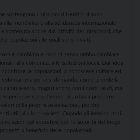
he sostengono i missionari trentini si sono
à alla mondialità e alla solidarietà internazionale
 e sostenuta anche dall’attività dei missionari, che
e popolazioni alle quali sono inviati.
e cosa è cambiato e cosa si pensa debba cambiare
ari, alla comunità, alle istituzioni locali. Dall’idea
ad incontrare le popolazioni, a conoscere culture ed
dei volontari ma poi ci si domanda: come ci vede la
e cambiassero, magari anche con i nostri aiuti, ma
 esperienze sono diverse: si arriva a proporre
 valori della propria associazione, perché
ti utili alla loro società. Quando gli interlocutori
re relazioni collaborative con le autorità del luogo
progetti a beneficio delle popolazioni.