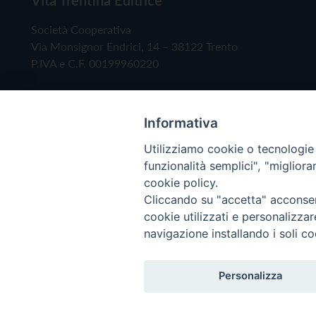
Società Cooperativa
Via Monsignor Endrici, 14 – 38122 Trento
P.IVA e C.F. 00199960220
Informativa
Utilizziamo cookie o tecnologie s
funzionalità semplici", "miglior
cookie policy.
Cliccando su "accetta" acconsent
Copyright © 2019 - Tutti i diritti riservati - Vita
cookie utilizzati e personalizza
navigazione installando i soli co
Privacy Policy
Personalizza