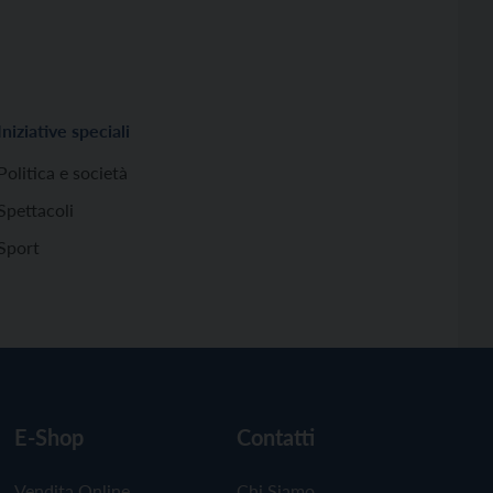
Iniziative speciali
Politica e società
Spettacoli
Sport
E-Shop
Contatti
Vendita Online
Chi Siamo