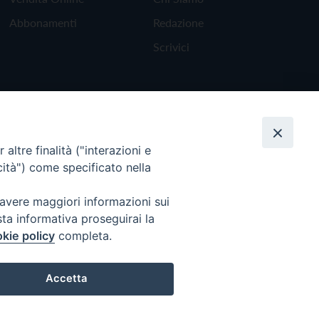
Abbonamenti
Redazione
Scrivici
altre finalità ("interazioni e
cità") come specificato nella
 avere maggiori informazioni sui
sta informativa proseguirai la
kie policy
completa.
Torna all'inizio
Accetta
Preferenze Cookie