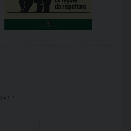
egnati
*