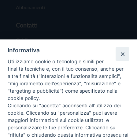
Abbonamenti
Contatti
Chi Siamo
Informativa
Redazione
Scrivici
Utilizziamo cookie o tecnologie simili per
finalità tecniche e, con il tuo consenso, anche per
altre finalità ("interazioni e funzionalità semplici",
"miglioramento dell'esperienza", "misurazione" e
"targeting e pubblicità") come specificato nella
cookie policy.
Copyright © 2019 - Tutti i diritti riservati - Vit
Cliccando su "accetta" acconsenti all'utilizzo dei
Trentina Editrice
cookie. Cliccando su "personalizza" puoi avere
maggiori informazioni sui cookie utilizzati e
Privacy Policy
personalizzare le tue preferenze. Cliccando su
Torna all'inizi
"rifiuta" o chiudendo questa informativa proseguirai