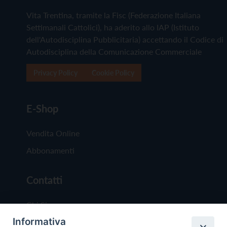
Vita Trentina, tramite la Fisc (Federazione Italiana
Settimanali Cattolici), ha aderito allo IAP (Istituto
dell'Autodisciplina Pubblicitaria) accettando il Codice di
Autodisciplina della Comunicazione Commerciale
Privacy Policy
Cookie Policy
E-Shop
Vendita Online
Abbonamenti
Contatti
Chi Siamo
Informativa
Redazione