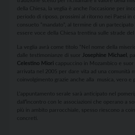
tradizione scelto per richiamare il valore della m
della Chiesa, la veglia è anche l’occasione per inc
periodo di riposo, prossimi al ritorno nei Paesi in 
consueto “mandato”, al termine di un partecipato 
essere voce della Chiesa trentina sulle strade de
La veglia avrà come titolo “Nel nome della miserico
dalle testimonianze di suor
Josephine Michael
, p
Celestino Miori
cappuccino in Mozambico e suo
arrivata nel 2005 per dare vita ad una comunità mi
coinvolgimento grazie anche alla musica, vero e pr
L’appuntamento serale sarà anticipato nel pomerig
dall
’
incontro con le associazioni che operano a sost
più in ambito parrocchiale, spesso riescono a coin
concreti.