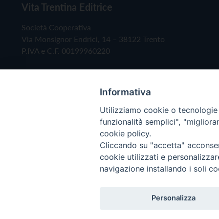
Vita Trentina Editrice
Società Cooperativa
Via Monsignor Endrici, 14 – 38122 Trento
P.IVA e C.F. 00199960220
Informativa
Utilizziamo cookie o tecnologie s
funzionalità semplici", "miglior
cookie policy.
Cliccando su "accetta" acconsent
Copyright © 2019 - Tutti i diritti riservati - Vita
cookie utilizzati e personalizza
navigazione installando i soli co
Privacy Policy
Personalizza