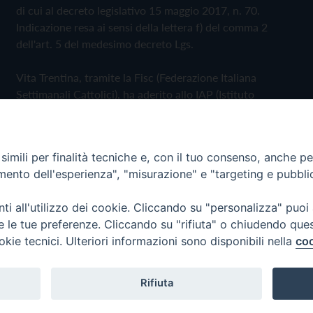
di cui al decreto legislativo 15 maggio 2017, n. 70.
Indicazione resa ai sensi della lettera f) del comma 2
dell'art. 5 del medesimo decreto Lgs.
Vita Trentina, tramite la Fisc (Federazione Italiana
Settimanali Cattolici), ha aderito allo IAP (Istituto
dell'Autodisciplina Pubblicitaria) accettando il Codice di
Autodisciplina della Comunicazione Commerciale
imili per finalità tecniche e, con il tuo consenso, anche per 
Privacy Policy
Cookie Policy
amento dell'esperienza", "misurazione" e "targeting e pubbli
i all'utilizzo dei cookie. Cliccando su "personalizza" puoi
 Trentina Editrice
re le tue preferenze. Cliccando su "rifiuta" o chiudendo que
okie tecnici. Ulteriori informazioni sono disponibili nella
coo
Rifiuta