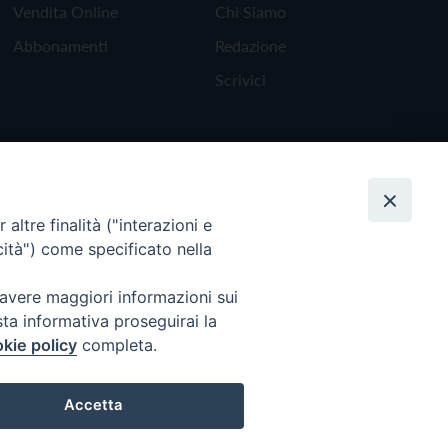
Vendita Online
Chi Siamo
Abbonamenti
Redazione
Scrivici
altre finalità ("interazioni e
cità") come specificato nella
 avere maggiori informazioni sui
sta informativa proseguirai la
kie policy
completa.
Torna all'inizio
Accetta