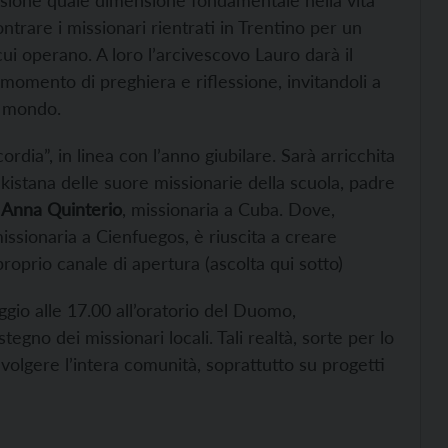
issione quale dimensione fondamentale nella vita
ontrare i missionari rientrati in Trentino per un
cui operano. A loro l’arcivescovo Lauro darà il
momento di preghiera e riflessione, invitandoli a
l mondo.
rdia”, in linea con l’anno giubilare. Sarà arricchita
akistana delle suore missionarie della scuola, padre
r
Anna Quinterio
, missionaria a Cuba. Dove,
ssionaria a Cienfuegos, è riuscita a creare
oprio canale di apertura (ascolta qui sotto)
gio alle 17.00 all’oratorio del Duomo,
egno dei missionari locali. Tali realtà, sorte per lo
volgere l’intera comunità, soprattutto su progetti