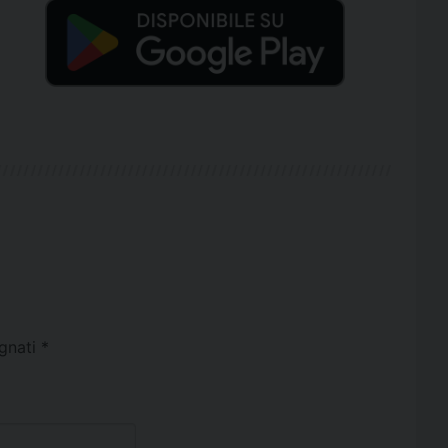
egnati
*