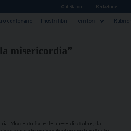
Chi Siamo
Redazione
stro centenario
I nostri libri
Territori
Rubric
la misericordia”
onaria. Momento forte del mese di ottobre, da