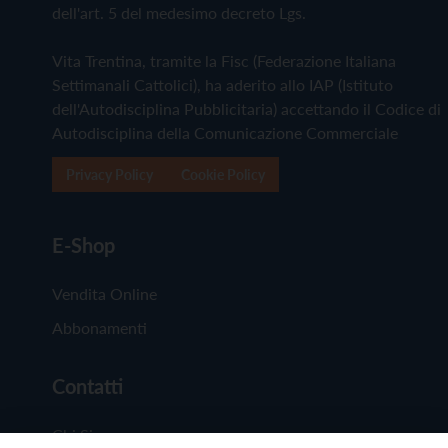
dell'art. 5 del medesimo decreto Lgs.
Vita Trentina, tramite la Fisc (Federazione Italiana
Settimanali Cattolici), ha aderito allo IAP (Istituto
dell'Autodisciplina Pubblicitaria) accettando il Codice di
Autodisciplina della Comunicazione Commerciale
Privacy Policy
Cookie Policy
E-Shop
Vendita Online
Abbonamenti
Contatti
Chi Siamo