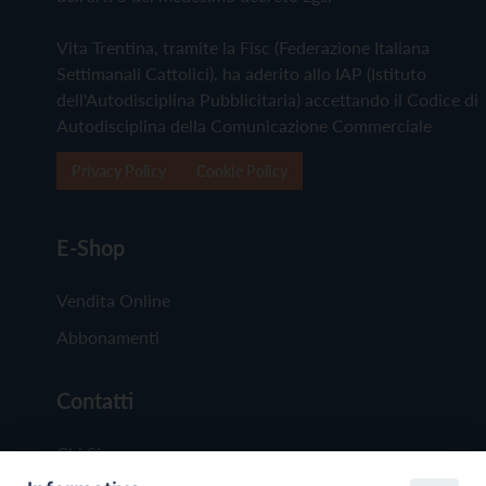
Vita Trentina, tramite la Fisc (Federazione Italiana
Settimanali Cattolici), ha aderito allo IAP (Istituto
dell'Autodisciplina Pubblicitaria) accettando il Codice di
Autodisciplina della Comunicazione Commerciale
Privacy Policy
Cookie Policy
E-Shop
Vendita Online
Abbonamenti
Contatti
Chi Siamo