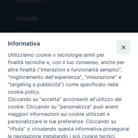
Abbonamenti
Contatti
Chi Siamo
Informativa
Redazione
Scrivici
Utilizziamo cookie o tecnologie simili per
finalità tecniche e, con il tuo consenso, anche per
altre finalità ("interazioni e funzionalità semplici",
"miglioramento dell'esperienza", "misurazione" e
"targeting e pubblicità") come specificato nella
cookie policy.
Copyright © 2019 - Tutti i diritti riservati - Vit
Cliccando su "accetta" acconsenti all'utilizzo dei
Trentina Editrice
cookie. Cliccando su "personalizza" puoi avere
maggiori informazioni sui cookie utilizzati e
Privacy Policy
personalizzare le tue preferenze. Cliccando su
Torna all'inizi
"rifiuta" o chiudendo questa informativa proseguirai
la navigazione installando i soli cookie tecnici.