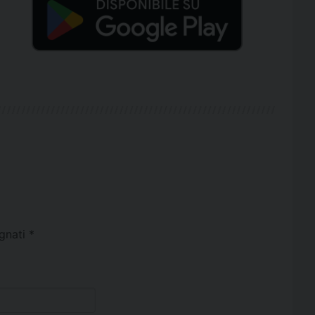
egnati
*