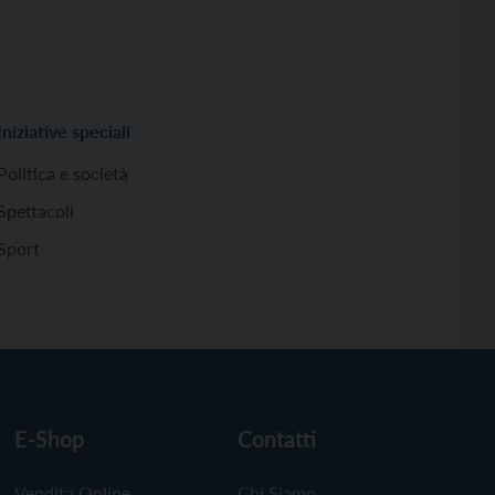
Iniziative speciali
Politica e società
Spettacoli
Sport
E-Shop
Contatti
Vendita Online
Chi Siamo