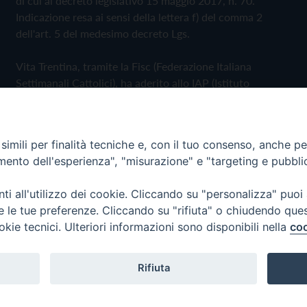
di cui al decreto legislativo 15 maggio 2017, n. 70.
Indicazione resa ai sensi della lettera f) del comma 2
dell'art. 5 del medesimo decreto Lgs.
Vita Trentina, tramite la Fisc (Federazione Italiana
Settimanali Cattolici), ha aderito allo IAP (Istituto
dell'Autodisciplina Pubblicitaria) accettando il Codice di
Autodisciplina della Comunicazione Commerciale
imili per finalità tecniche e, con il tuo consenso, anche per 
Privacy Policy
Cookie Policy
amento dell'esperienza", "misurazione" e "targeting e pubbli
i all'utilizzo dei cookie. Cliccando su "personalizza" puoi
 Trentina Editrice
re le tue preferenze. Cliccando su "rifiuta" o chiudendo que
okie tecnici. Ulteriori informazioni sono disponibili nella
coo
Rifiuta