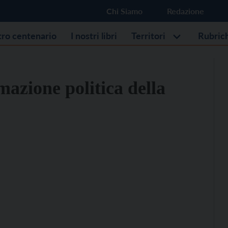
Chi Siamo
Redazione
stro centenario
I nostri libri
Territori
Rubric
mazione politica della