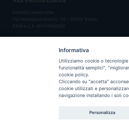
Società Cooperativa
Via Monsignor Endrici, 14 – 38122 Trento
P.IVA e C.F. 00199960220
Informativa
Utilizziamo cookie o tecnologie s
funzionalità semplici", "miglior
cookie policy.
Cliccando su "accetta" acconsent
Copyright © 2019 - Tutti i diritti riservati - Vita
cookie utilizzati e personalizza
navigazione installando i soli co
Privacy Policy
Personalizza