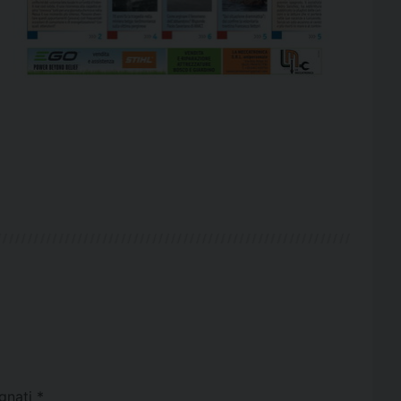
egnati
*