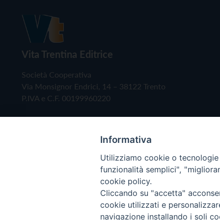
Vita Trentina Editrice
Società Cooperativa
Via Monsignor Endrici, 14 – 38122 Trento
P.IVA e C.F. 00199960220
Informativa
Utilizziamo cookie o tecnologie s
funzionalità semplici", "miglior
cookie policy.
Cliccando su "accetta" acconsent
Copyright © 2019 - Tutti i diritti riservati - Vita
cookie utilizzati e personalizza
navigazione installando i soli co