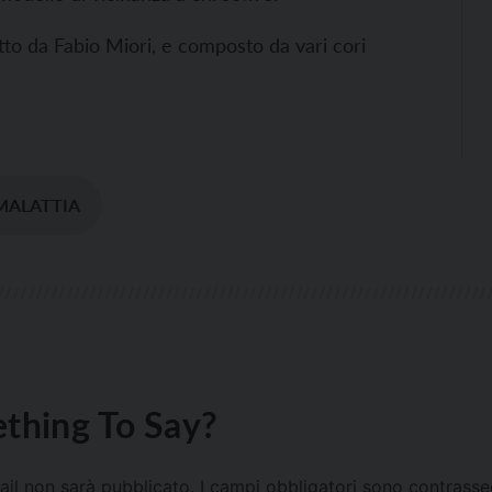
retto da Fabio Miori, e composto da vari cori
MALATTIA
thing To Say?
mail non sarà pubblicato.
I campi obbligatori sono contrass