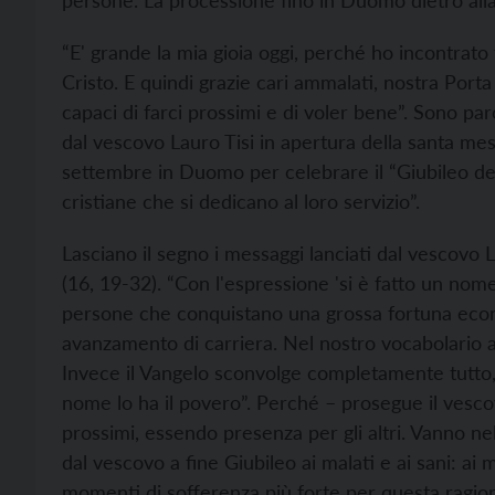
persone. La processione fino in Duomo dietro al
“E' grande la mia gioia oggi, perché ho incontrato 
Cristo. E quindi grazie cari ammalati, nostra Port
capaci di farci prossimi e di voler bene”. Sono pa
dal vescovo Lauro Tisi in apertura della santa me
settembre in Duomo per celebrare il “Giubileo dei 
cristiane che si dedicano al loro servizio”.
Lasciano il segno i messaggi lanciati dal vescovo
(16, 19-32). “Con l'espressione 'si è fatto un no
persone che conquistano una grossa fortuna ec
avanzamento di carriera. Nel nostro vocabolario all
Invece il Vangelo sconvolge completamente tutto, 
nome lo ha il povero”. Perché – prosegue il vesco
prossimi, essendo presenza per gli altri. Vanno nel
dal vescovo a fine Giubileo ai malati e ai sani: ai 
momenti di sofferenza più forte per questa ragione