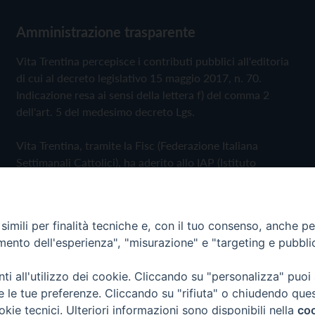
Amministrazione trasparente
Vita Trentina percepisce i contributi pubblici all'editoria
di cui al decreto legislativo 15 maggio 2017, n. 70.
Indicazione resa ai sensi della lettera f) del comma 2
dell'art. 5 del medesimo decreto Lgs.
Vita Trentina, tramite la Fisc (Federazione Italiana
Settimanali Cattolici), ha aderito allo IAP (Istituto
dell'Autodisciplina Pubblicitaria) accettando il Codice di
Autodisciplina della Comunicazione Commerciale
imili per finalità tecniche e, con il tuo consenso, anche per 
Privacy Policy
Cookie Policy
amento dell'esperienza", "misurazione" e "targeting e pubbli
i all'utilizzo dei cookie. Cliccando su "personalizza" puoi
 Trentina Editrice
re le tue preferenze. Cliccando su "rifiuta" o chiudendo que
okie tecnici. Ulteriori informazioni sono disponibili nella
coo