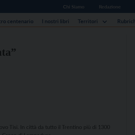
Chi Siamo
Redazione
stro centenario
I nostri libri
Territori
Rubric
nta”
o Tisi. In città da tutto il Trentino più di 1300