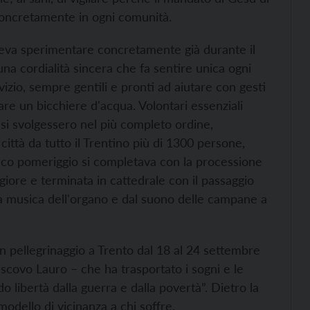
 concretamente in ogni comunità.
teva sperimentare concretamente già durante il
una cordialità sincera che fa sentire unica ogni
rvizio, sempre gentili e pronti ad aiutare con gesti
sare un bicchiere d'acqua. Volontari essenziali
 si svolgessero nel più completo ordine,
ittà da tutto il Trentino più di 1300 persone,
l ricco pomeriggio si completava con la processione
giore e terminata in cattedrale con il passaggio
a musica dell'organo e dal suono delle campane a
n pellegrinaggio a Trento dal 18 al 24 settembre
escovo Lauro – che ha trasportato i sogni e le
o libertà dalla guerra e dalla povertà”. Dietro la
modello di vicinanza a chi soffre.