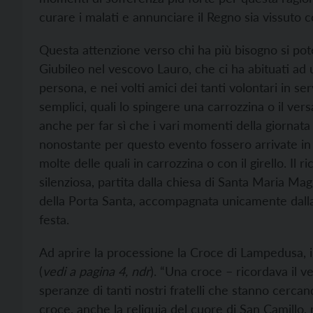
curare i malati e annunciare il Regno sia vissuto
Questa attenzione verso chi ha più bisogno si po
Giubileo nel vescovo Lauro, che ci ha abituati ad 
persona, e nei volti amici dei tanti volontari in se
semplici, quali lo spingere una carrozzina o il ver
anche per far sì che i vari momenti della giornata
nonostante per questo evento fossero arrivate in c
molte delle quali in carrozzina o con il girello. I
silenziosa, partita dalla chiesa di Santa Maria Mag
della Porta Santa, accompagnata unicamente dall
festa.
Ad aprire la processione la Croce di Lampedusa, i
(
vedi a pagina 4, ndr
). “Una croce – ricordava il v
speranze di tanti nostri fratelli che stanno cercand
croce, anche la reliquia del cuore di San Camillo, 