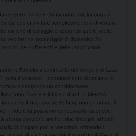
la Croce di Lampedusa
tante porte sante e chi incontra voi, incontra il
a Santa, che ci invitate semplicemente a diventare
role cariche di coraggio e speranza quelle scelte
ssa, svoltasi nel pomeriggio di domenica 25
malati, dei sofferenti e delle associazioni
 Lauro nell'omelia a commento del Vangelo di Luca
me'- nota il vescovo – comunemente definiamo le
onomica o compiono un considerevole
ora sono l'avere e il fare a darci un'identità.
in quanto il ricco possiede beni, non un nome. Il
vo – l'identità possiamo conquistarla facendoci
la stessa direzione anche i due impegni, affidati
malati, di pregare per le vocazioni, offrendo i
; ai sani, di vigilare perché il mandato di Gesù di