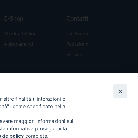
E-Shop
Contatti
Vendita Online
Chi Siamo
Abbonamenti
Redazione
Scrivici
altre finalità ("interazioni e
cità") come specificato nella
 avere maggiori informazioni sui
sta informativa proseguirai la
kie policy
completa.