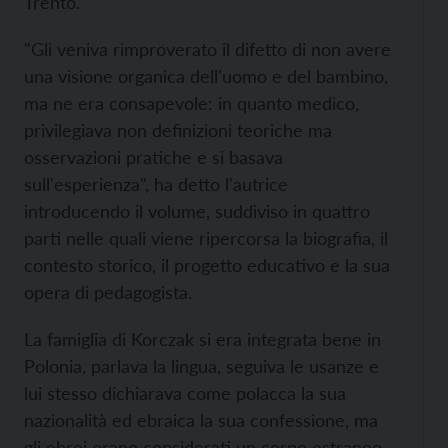
Trento.
"Gli veniva rimproverato il difetto di non avere
una visione organica dell'uomo e del bambino,
ma ne era consapevole: in quanto medico,
privilegiava non definizioni teoriche ma
osservazioni pratiche e si basava
sull'esperienza", ha detto l'autrice
introducendo il volume, suddiviso in quattro
parti nelle quali viene ripercorsa la biografia, il
contesto storico, il progetto educativo e la sua
opera di pedagogista.
La famiglia di Korczak si era integrata bene in
Polonia, parlava la lingua, seguiva le usanze e
lui stesso dichiarava come polacca la sua
nazionalità ed ebraica la sua confessione, ma
gli ebrei erano considerati un corpo estraneo –