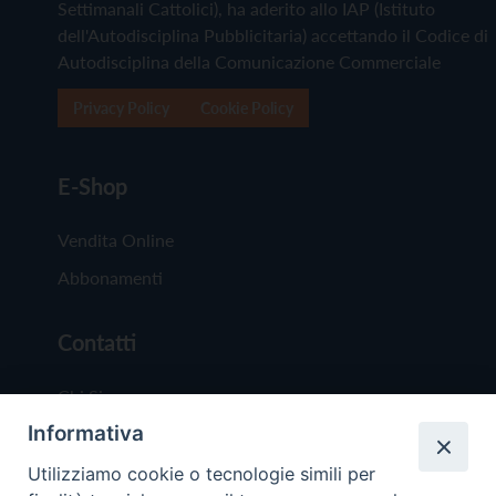
Settimanali Cattolici), ha aderito allo IAP (Istituto
dell'Autodisciplina Pubblicitaria) accettando il Codice di
Autodisciplina della Comunicazione Commerciale
Privacy Policy
Cookie Policy
E-Shop
Vendita Online
Abbonamenti
Contatti
Chi Siamo
Informativa
Redazione
Scrivici
Utilizziamo cookie o tecnologie simili per