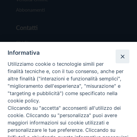
Abbonamenti
Contatti
Chi Siamo
Informativa
Redazione
Scrivici
Utilizziamo cookie o tecnologie simili per
finalità tecniche e, con il tuo consenso, anche per
altre finalità ("interazioni e funzionalità semplici",
"miglioramento dell'esperienza", "misurazione" e
"targeting e pubblicità") come specificato nella
cookie policy.
Copyright © 2019 - Tutti i diritti riservati - Vit
Cliccando su "accetta" acconsenti all'utilizzo dei
Trentina Editrice
cookie. Cliccando su "personalizza" puoi avere
maggiori informazioni sui cookie utilizzati e
Privacy Policy
personalizzare le tue preferenze. Cliccando su
Torna all'inizi