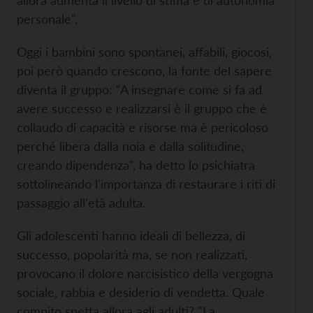
allora aumenta il livello di stima e di autonomia
personale".
Oggi i bambini sono spontanei, affabili, giocosi,
poi però quando crescono, la fonte del sapere
diventa il gruppo: “A insegnare come si fa ad
avere successo e realizzarsi è il gruppo che è
collaudo di capacità e risorse ma è pericoloso
perché libera dalla noia e dalla solitudine,
creando dipendenza", ha detto lo psichiatra
sottolineando l'importanza di restaurare i riti di
passaggio all'età adulta.
Gli adolescenti hanno ideali di bellezza, di
successo, popolarità ma, se non realizzati,
provocano il dolore narcisistico della vergogna
sociale, rabbia e desiderio di vendetta. Quale
compito spetta allora agli adulti? "La