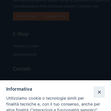
Autodisciplina della Comunicazione Commerciale
Privacy Policy
Cookie Policy
E-Shop
Vendita Online
Abbonamenti
Contatti
Chi Siamo
Informativa
Redazione
Scrivici
Utilizziamo cookie o tecnologie simili per
finalità tecniche e, con il tuo consenso, anche per
altre finalità ("interazioni e funzionalità semplici",