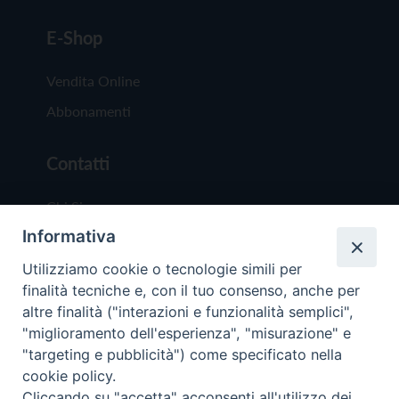
E-Shop
Vendita Online
Abbonamenti
Contatti
Chi Siamo
Informativa
Redazione
Scrivici
Utilizziamo cookie o tecnologie simili per
finalità tecniche e, con il tuo consenso, anche per
altre finalità ("interazioni e funzionalità semplici",
"miglioramento dell'esperienza", "misurazione" e
"targeting e pubblicità") come specificato nella
cookie policy.
Copyright © 2019 - Tutti i diritti riservati - Vit
Cliccando su "accetta" acconsenti all'utilizzo dei