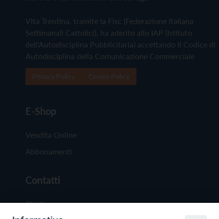
Vita Trentina, tramite la Fisc (Federazione Italiana
Settimanali Cattolici), ha aderito allo IAP (Istituto
dell'Autodisciplina Pubblicitaria) accettando il Codice di
Autodisciplina della Comunicazione Commerciale
Privacy Policy
Cookie Policy
E-Shop
Vendita Online
Abbonamenti
Contatti
Chi Siamo