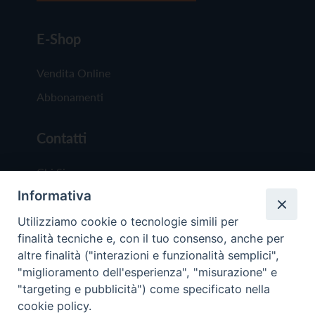
E-Shop
Vendita Online
Abbonamenti
Contatti
Chi Siamo
Informativa
Redazione
Scrivici
Utilizziamo cookie o tecnologie simili per
finalità tecniche e, con il tuo consenso, anche per
altre finalità ("interazioni e funzionalità semplici",
"miglioramento dell'esperienza", "misurazione" e
"targeting e pubblicità") come specificato nella
cookie policy.
Copyright © 2019 - Tutti i diritti riservati - Vit