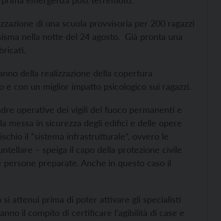
lla prima emergenza post terremoto.
izzazione di una scuola provvisoria per 200 ragazzi
l sisma nella notte del 24 agosto. Già pronta una
ricati.
ranno della realizzazione della copertura
o e con un miglior impatto psicologico sui ragazzi.
dre operative dei vigili del fuoco permanenti e
la messa in sicurezza degli edifici e delle opere
chio il “sistema infrastrutturale”, ovvero le
untellare – speiga il capo della protezione civile
 e persone preparate. Anche in questo caso il
 attenui prima di poter attivare gli specialisti
no il compito di certificare l’agibilità di case e