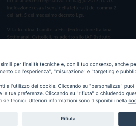
di cui al decreto legislativo 15 maggio 2017, n. 70.
Indicazione resa ai sensi della lettera f) del comma 2
dell'art. 5 del medesimo decreto Lgs.
Vita Trentina, tramite la Fisc (Federazione Italiana
Settimanali Cattolici), ha aderito allo IAP (Istituto
dell'Autodisciplina Pubblicitaria) accettando il Codice di
Autodisciplina della Comunicazione Commerciale
imili per finalità tecniche e, con il tuo consenso, anche per 
Privacy Policy
Cookie Policy
amento dell'esperienza", "misurazione" e "targeting e pubbli
i all'utilizzo dei cookie. Cliccando su "personalizza" puoi
 Trentina Editrice
re le tue preferenze. Cliccando su "rifiuta" o chiudendo que
okie tecnici. Ulteriori informazioni sono disponibili nella
coo
Rifiuta