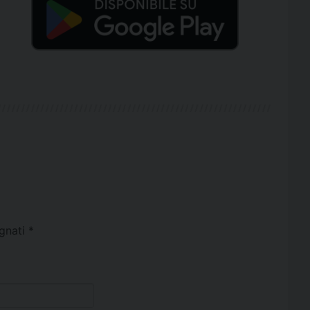
egnati
*