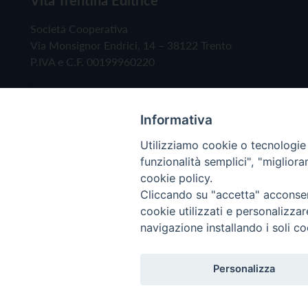
Società Cooperativa
Via Monsignor Endrici, 14 – 38122 Trento
P.IVA e C.F. 00199960220
Informativa
Utilizziamo cookie o tecnologie s
funzionalità semplici", "miglior
cookie policy.
Cliccando su "accetta" acconsent
Copyright © 2019 - Tutti i diritti riservati - Vita
cookie utilizzati e personalizza
navigazione installando i soli co
Privacy Policy
Personalizza