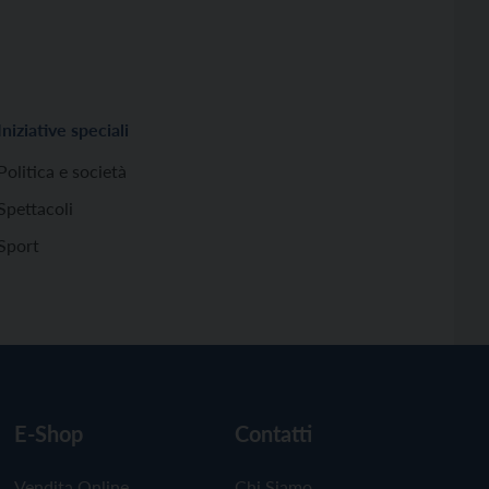
Iniziative speciali
Politica e società
Spettacoli
Sport
E-Shop
Contatti
Vendita Online
Chi Siamo