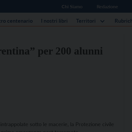
Chi Siamo
Redazione
stro centenario
I nostri libri
Territori
Rubric
rentina” per 200 alunni
intrappolate sotto le macerie, la Protezione civile