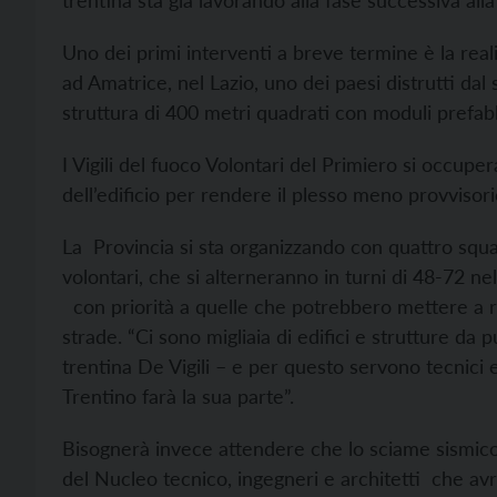
trentina sta già lavorando alla fase successiva a
Uno dei primi interventi a breve termine è la real
ad Amatrice, nel Lazio, uno dei paesi distrutti da
struttura di 400 metri quadrati con moduli prefabb
I Vigili del fuoco Volontari del Primiero si occupe
dell’edificio per rendere il plesso meno provvisori
La Provincia si sta organizzando con quattro squa
volontari, che si alterneranno in turni di 48-72 nel
con priorità a quelle che potrebbero mettere a ris
strade. “Ci sono migliaia di edifici e strutture da p
trentina De Vigili – e per questo servono tecnici
Trentino farà la sua parte”.
Bisognerà invece attendere che lo sciame sismico si
del Nucleo tecnico, ingegneri e architetti che avran