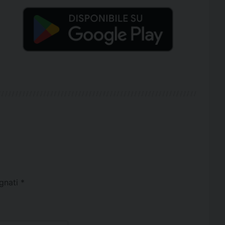
egnati
*