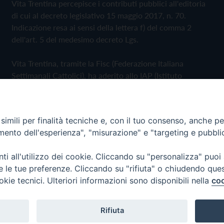
Vita Trentina percepisce i contributi pubblici all'editoria
di cui al decreto legislativo 15 maggio 2017, n. 70.
Indicazione resa ai sensi della lettera f) del comma 2
dell'art. 5 del medesimo decreto Lgs.
Vita Trentina, tramite la Fisc (Federazione Italiana
Settimanali Cattolici), ha aderito allo IAP (Istituto
dell'Autodisciplina Pubblicitaria) accettando il Codice di
Autodisciplina della Comunicazione Commerciale
imili per finalità tecniche e, con il tuo consenso, anche per 
Privacy Policy
Cookie Policy
amento dell'esperienza", "misurazione" e "targeting e pubbli
i all'utilizzo dei cookie. Cliccando su "personalizza" puoi
 Trentina Editrice
re le tue preferenze. Cliccando su "rifiuta" o chiudendo que
okie tecnici. Ulteriori informazioni sono disponibili nella
coo
Rifiuta