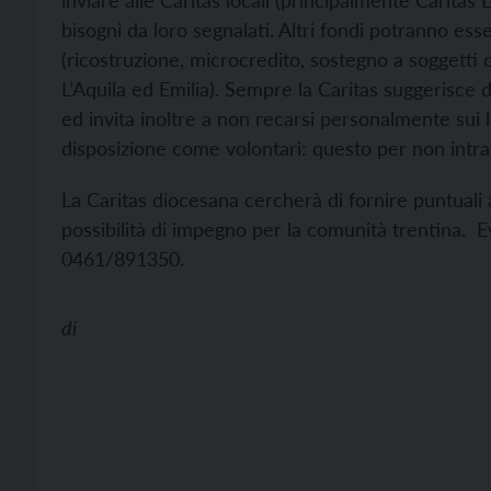
inviare alle Caritas locali (principalmente Caritas
bisogni da loro segnalati. Altri fondi potranno ess
(ricostruzione, microcredito, sostegno a soggetti de
L’Aquila ed Emilia). Sempre la Caritas suggerisce d
ed invita inoltre a non recarsi personalmente sui 
disposizione come volontari: questo per non intralc
La Caritas diocesana cercherà di fornire puntuali 
possibilità di impegno per la comunità trentina. 
0461/891350.
di