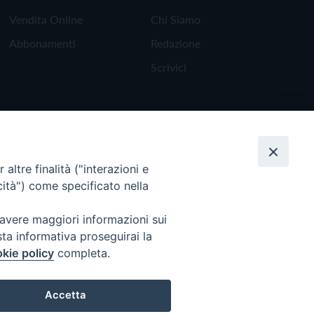
Vendita Online
Chi Siamo
Abbonamenti
Redazione
Scrivici
altre finalità ("interazioni e
cità") come specificato nella
 avere maggiori informazioni sui
sta informativa proseguirai la
kie policy
completa.
Torna all'inizio
Accetta