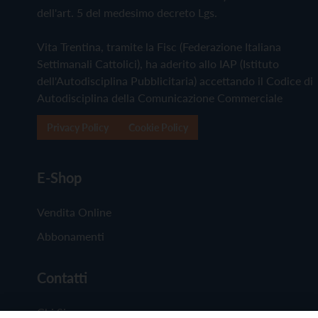
dell'art. 5 del medesimo decreto Lgs.
Vita Trentina, tramite la Fisc (Federazione Italiana
Settimanali Cattolici), ha aderito allo IAP (Istituto
dell'Autodisciplina Pubblicitaria) accettando il Codice di
Autodisciplina della Comunicazione Commerciale
Privacy Policy
Cookie Policy
E-Shop
Vendita Online
Abbonamenti
Contatti
Chi Siamo