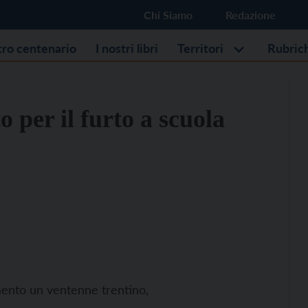
Chi Siamo
Redazione
stro centenario
I nostri libri
Territori
Rubric
 per il furto a scuola
mento un ventenne trentino,