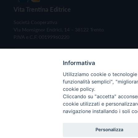
Vita Trentina Editrice
Società Cooperativa
Via Monsignor Endrici, 14 – 38122 Trento
P.IVA e C.F. 00199960220
Informativa
Utilizziamo cookie o tecnologie s
funzionalità semplici", "miglior
cookie policy.
Cliccando su "accetta" acconsent
Copyright © 2019 - Tutti i diritti riservati - Vita
cookie utilizzati e personalizza
navigazione installando i soli co
Privacy Policy
Personalizza