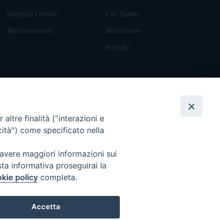
Vendita Online
Chi Siamo
Abbonamenti
Redazione
Scrivici
altre finalità ("interazioni e
cità") come specificato nella
 avere maggiori informazioni sui
sta informativa proseguirai la
kie policy
completa.
Torna all'inizio
Accetta