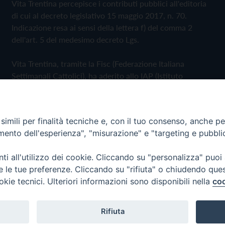
Vita Trentina percepisce i contributi pubblici all'editoria
di cui al decreto legislativo 15 maggio 2017, n. 70.
Indicazione resa ai sensi della lettera f) del comma 2
dell'art. 5 del medesimo decreto Lgs.
Vita Trentina, tramite la Fisc (Federazione Italiana
Settimanali Cattolici), ha aderito allo IAP (Istituto
dell'Autodisciplina Pubblicitaria) accettando il Codice di
Autodisciplina della Comunicazione Commerciale
imili per finalità tecniche e, con il tuo consenso, anche per 
Privacy Policy
Cookie Policy
amento dell'esperienza", "misurazione" e "targeting e pubbli
i all'utilizzo dei cookie. Cliccando su "personalizza" puoi
 Trentina Editrice
re le tue preferenze. Cliccando su "rifiuta" o chiudendo que
okie tecnici. Ulteriori informazioni sono disponibili nella
coo
Rifiuta