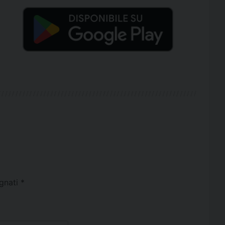
egnati
*