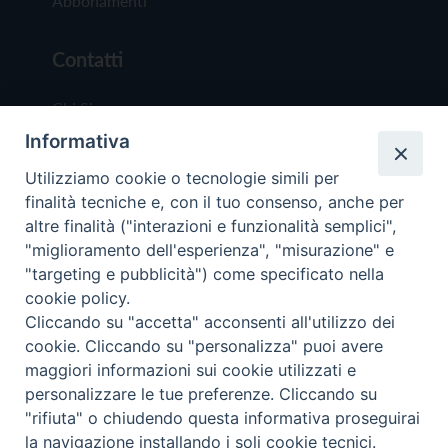
Abbonamenti
Contatti
Chi Siamo
Informativa
Redazione
Scrivici
Utilizziamo cookie o tecnologie simili per
finalità tecniche e, con il tuo consenso, anche per
altre finalità ("interazioni e funzionalità semplici",
"miglioramento dell'esperienza", "misurazione" e
"targeting e pubblicità") come specificato nella
cookie policy.
Copyright © 2019 - Tutti i diritti riservati - Vit
Cliccando su "accetta" acconsenti all'utilizzo dei
Trentina Editrice
cookie. Cliccando su "personalizza" puoi avere
maggiori informazioni sui cookie utilizzati e
Privacy Policy
personalizzare le tue preferenze. Cliccando su
Torna all'inizi
"rifiuta" o chiudendo questa informativa proseguirai
la navigazione installando i soli cookie tecnici.