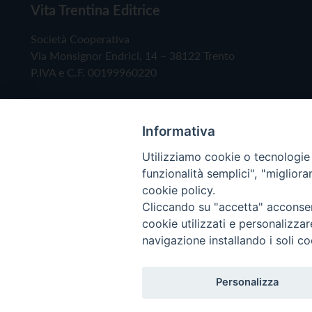
Vita Trentina Editrice
Società Cooperativa
Via Monsignor Endrici, 14 – 38122 Trento
P.IVA e C.F. 00199960220
Informativa
Utilizziamo cookie o tecnologie s
funzionalità semplici", "miglior
cookie policy.
Cliccando su "accetta" acconsent
Copyright © 2019 - Tutti i diritti riservati - Vita
cookie utilizzati e personalizza
navigazione installando i soli co
Privacy Policy
Personalizza