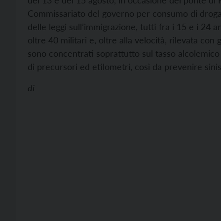
del 13 e del 15 agosto, in occasione del ponte di 
Commissariato del governo per consumo di droga e 
delle leggi sull’immigrazione, tutti fra i 15 e i 24 an
oltre 40 militari e, oltre alla velocità, rilevata con 
sono concentrati soprattutto sul tasso alcolemico de
di precursori ed etilometri, così da prevenire sinist
di