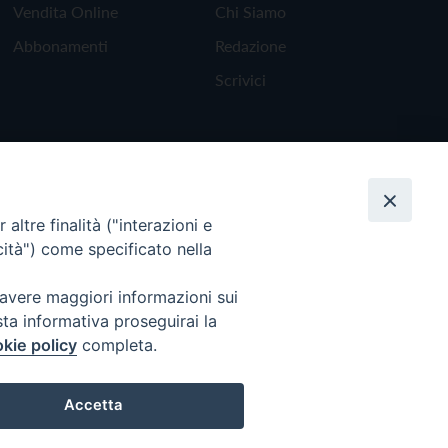
Vendita Online
Chi Siamo
Abbonamenti
Redazione
Scrivici
altre finalità ("interazioni e
cità") come specificato nella
 avere maggiori informazioni sui
sta informativa proseguirai la
kie policy
completa.
Torna all'inizio
Accetta