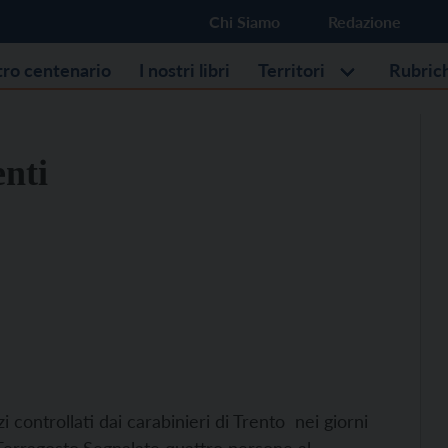
Chi Siamo
Redazione
stro centenario
I nostri libri
Territori
Rubric
enti
 controllati dai carabinieri di Trento nei giorni