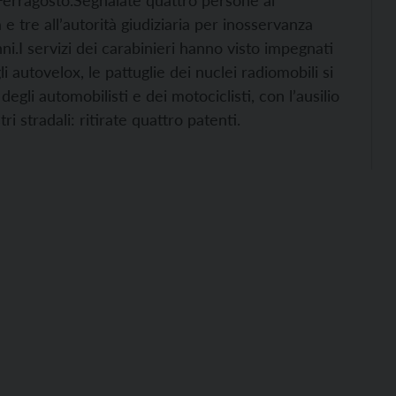
Ferragosto.
Segnalate quattro persone al
tre all’autorità giudiziaria per inosservanza
ni.
I servizi dei carabinieri hanno visto impegnati
gli autovelox, le pattuglie dei nuclei radiomobili si
gli automobilisti e dei motociclisti, con l’ausilio
ri stradali: ritirate quattro patenti.