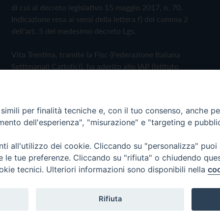
di cui al decreto legislativo 15 maggio 2017, n. 70.
Indicazione resa ai sensi della lettera f) del comma 2
dell'art. 5 del medesimo decreto Lgs.
Vita Trentina, tramite la Fisc (Federazione Italiana
Settimanali Cattolici), ha aderito allo IAP (Istituto
dell'Autodisciplina Pubblicitaria) accettando il Codice di
Autodisciplina della Comunicazione Commerciale
imili per finalità tecniche e, con il tuo consenso, anche per 
Privacy Policy
Cookie Policy
amento dell'esperienza", "misurazione" e "targeting e pubbli
i all'utilizzo dei cookie. Cliccando su "personalizza" puoi
 Trentina Editrice
re le tue preferenze. Cliccando su "rifiuta" o chiudendo que
okie tecnici. Ulteriori informazioni sono disponibili nella
coo
Rifiuta