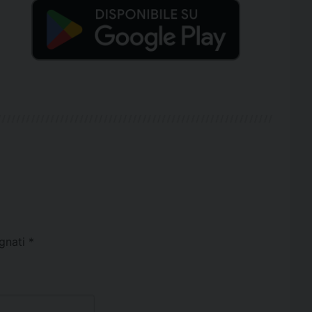
egnati
*