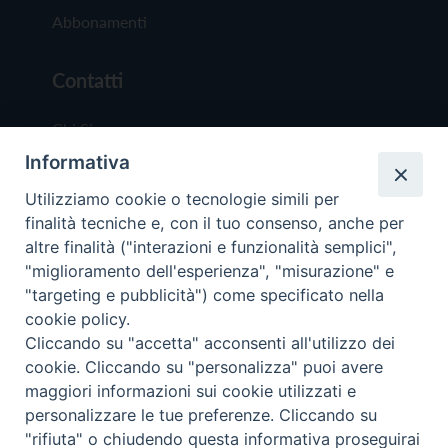
Abbonamenti
Contatti
Chi Siamo
Informativa
Redazione
Scrivici
Utilizziamo cookie o tecnologie simili per
finalità tecniche e, con il tuo consenso, anche per
altre finalità ("interazioni e funzionalità semplici",
"miglioramento dell'esperienza", "misurazione" e
"targeting e pubblicità") come specificato nella
cookie policy.
Copyright © 2019 - Tutti i diritti riservati - Vit
Cliccando su "accetta" acconsenti all'utilizzo dei
Trentina Editrice
cookie. Cliccando su "personalizza" puoi avere
maggiori informazioni sui cookie utilizzati e
Privacy Policy
personalizzare le tue preferenze. Cliccando su
Torna all'inizi
"rifiuta" o chiudendo questa informativa proseguirai