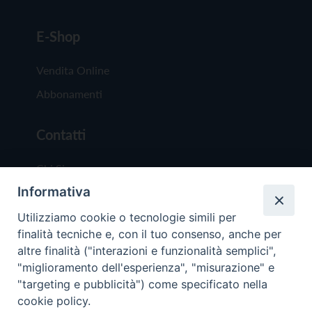
E-Shop
Vendita Online
Abbonamenti
Contatti
Chi Siamo
Informativa
Redazione
Scrivici
Utilizziamo cookie o tecnologie simili per
finalità tecniche e, con il tuo consenso, anche per
altre finalità ("interazioni e funzionalità semplici",
"miglioramento dell'esperienza", "misurazione" e
"targeting e pubblicità") come specificato nella
cookie policy.
Copyright © 2019 - Tutti i diritti riservati - Vit