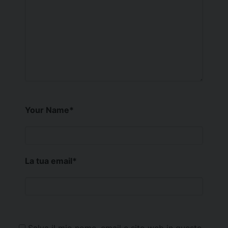
Your Name
*
La tua email
*
Salva il mio nome, email e sito web in questo