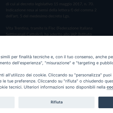
di cui al decreto legislativo 15 maggio 2017, n. 70.
Indicazione resa ai sensi della lettera f) del comma 2
dell'art. 5 del medesimo decreto Lgs.
Vita Trentina, tramite la Fisc (Federazione Italiana
Settimanali Cattolici), ha aderito allo IAP (Istituto
dell'Autodisciplina Pubblicitaria) accettando il Codice di
Autodisciplina della Comunicazione Commerciale
imili per finalità tecniche e, con il tuo consenso, anche per 
Privacy Policy
Cookie Policy
amento dell'esperienza", "misurazione" e "targeting e pubbli
i all'utilizzo dei cookie. Cliccando su "personalizza" puoi
 Trentina Editrice
re le tue preferenze. Cliccando su "rifiuta" o chiudendo que
okie tecnici. Ulteriori informazioni sono disponibili nella
coo
Rifiuta