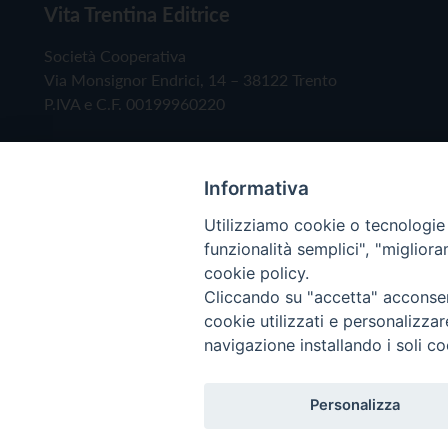
Vita Trentina Editrice
Società Cooperativa
Via Monsignor Endrici, 14 – 38122 Trento
P.IVA e C.F. 00199960220
Informativa
Utilizziamo cookie o tecnologie s
funzionalità semplici", "miglior
cookie policy.
Cliccando su "accetta" acconsent
Copyright © 2019 - Tutti i diritti riservati - Vita
cookie utilizzati e personalizza
navigazione installando i soli co
Privacy Policy
Personalizza