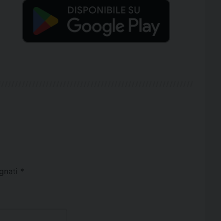
egnati
*