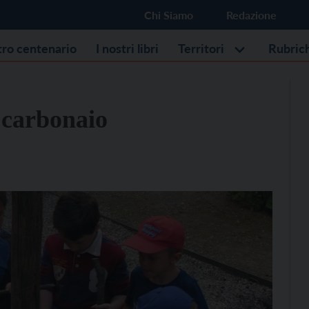
Chi Siamo
Redazione
stro centenario
I nostri libri
Territori
Rubric
 carbonaio