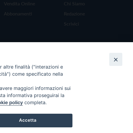
Vendita Online
Chi Siamo
Abbonamenti
Redazione
Scrivici
altre finalità ("interazioni e
cità") come specificato nella
 avere maggiori informazioni sui
sta informativa proseguirai la
kie policy
completa.
Torna all'inizio
Accetta