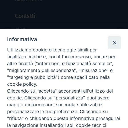
Contatti
Chi Siamo
Informativa
Redazione
Scrivici
Utilizziamo cookie o tecnologie simili per
finalità tecniche e, con il tuo consenso, anche per
altre finalità ("interazioni e funzionalità semplici",
"miglioramento dell'esperienza", "misurazione" e
"targeting e pubblicità") come specificato nella
cookie policy.
Copyright © 2019 - Tutti i diritti riservati - Vit
Cliccando su "accetta" acconsenti all'utilizzo dei
Trentina Editrice
cookie. Cliccando su "personalizza" puoi avere
maggiori informazioni sui cookie utilizzati e
Privacy Policy
personalizzare le tue preferenze. Cliccando su
Torna all'inizi
"rifiuta" o chiudendo questa informativa proseguirai
la navigazione installando i soli cookie tecnici.