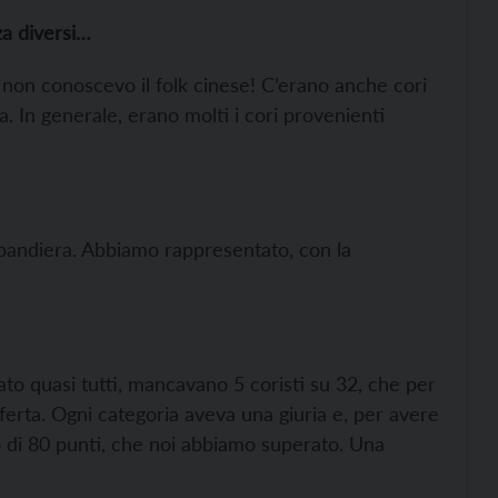
za diversi…
o non conoscevo il folk cinese! C’erano anche cori
a. In generale, erano molti i cori provenienti
 la bandiera. Abbiamo rappresentato, con la
o quasi tutti, mancavano 5 coristi su 32, che per
sferta. Ogni categoria aveva una giuria e, per avere
 di 80 punti, che noi abbiamo superato. Una