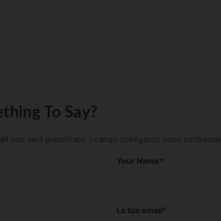
thing To Say?
mail non sarà pubblicato.
I campi obbligatori sono contrass
Your Name
*
La tua email
*