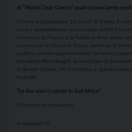
Al “World Choir Games” quali canzoni avete scelt
C’erano a disposizione 15 minuti di tempo. Il nost
cui era assolutamente sconosciuto. Infatti è conos
Germania, la Francia e la Svizzera, dove siamo a
sconosciuto in Cina e in Russia, anche se in Russi
quattro canzoni rappresentative del nostro reperto
Benedetti Michelangeli, armonizzato da Benedetti
di Renato Dionisi, che è trentino, e quindi sembra
Pedrotti.
Tra due anni ci sarete in Sud Africa?
Ci faremo un pensierino.
di
redazione VT