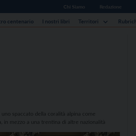
Chi Siamo
Redazione
stro centenario
I nostri libri
Territori
Rubric
 uno spaccato della coralità alpina come
a, in mezzo a una trentina di altre nazionalità