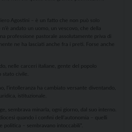
iero Agostini – è un fatto che non può solo
e n’è andato un uomo, un vescovo, che della
una professione pastorale assolutamente priva di
ilmente ne ha lasciati anche fra i preti. Forse anche
o, nelle carceri italiane, gente del popolo
stato civile.
mo, l’intolleranza ha cambiato versante diventando,
uridica, istituzionale.
ge, sembrava minarla, ogni giorno, dal suo interno.
 diocesi quando i confini dell’autonomia – quelli
ne politica – sembravano intoccabili”.