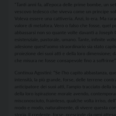
“Tanti anni fa, all’epoca delle prime bombe, un set
vescovo tedesco che viveva come un principe solit
Voleva essere una cattiveria. Anzi, lo era. Ma ra
valore di metafora. Vero o falso che fosse, quel pon
abbassarsi non so quante volte davanti a Joseph G
esistenziale, pastorale, umano. Tante, infinite vo
adesione quest’uomo straordinario sia stato capit
proiezione dei suoi atti e della loro dimensione; 
che misura ne fosse consapevole fino a soffrirne”
Continua Agostini: “Se l’ho capito abbastanza, qu
intensità, la più grande, forse, delle terrene cont
anticipatore dei suoi atti, l’ampio tracciato della
della loro ispirazione morale avendo, contempora
misconosciuto, frainteso, qualche volta irriso, dell
modo e modo, naturalmente, di vivere questa contr
storia. Il credente, forse, prescinde da ogni attes