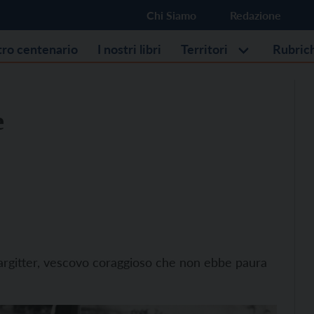
Chi Siamo
Redazione
stro centenario
I nostri libri
Territori
Rubric
e
Gargitter, vescovo coraggioso che non ebbe paura