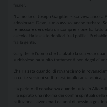
finale”.
“La morte di Joseph Gargitter – scriveva ancora P
addolorare. Deve, a mio avviso, anche turbare. S
remissione dei debiti d’incomprensione ha fatto 
calcolo. Ha lasciato debitori fra i politici. Probab
fra la gente.
Gargitter è l’uomo che ha alzato la sua voce quand
sudtirolese ha subito trattamenti non degni di uno 
L’ha rialzata quando, di revanscismo in revanscis
in certe versioni sudtirolesi, intolleranza etnica, gi
Ha parlato di convivenza quando tutto, in Alto Adi
Ha ispirato una riforma dei confini spirituali della
istituzionali, avvelenati da anni di pessima gestio