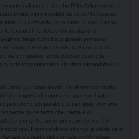
timanale italiano scrisse che l’Alto Adige aveva un
ario in una dimora isolata da un ponte levatoio.
ramente una cattiveria ha assunto un così preciso
te levatoio l’ho visto e rivisto alzarsi e
argitter, lungo tutto il suo grande percorso
lte, mi sono chiesto in che misura e con quanta
o e da chi; quanto rapida potesse essere la
da quante incomprensioni sia stato circondato e in
.
est’uomo, pur tanto amato, ha vissuto con molta
raddizioni: quella di conoscere appieno il valore
 loro proiezione temporale, il senso quasi eversivo
neamente, la certezza che niente è più
’atto lungimirante, ancor più se profetico. C’è
addizione. Il non credente attende giustizia dalla
a che non sia quella della grande pacificazione