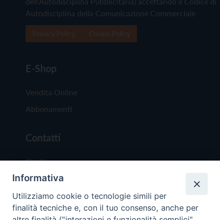
dell'Autodisciplina Pubblicitaria) accettando il Codice di
Autodisciplina della Comunicazione Commerciale
Privacy Policy
Cookie Policy
E-Shop
Vendita Online
Abbonamenti
Contatti
Chi Siamo
Informativa
Redazione
Scrivici
Utilizziamo cookie o tecnologie simili per
finalità tecniche e, con il tuo consenso, anche per
altre finalità ("interazioni e funzionalità semplici",