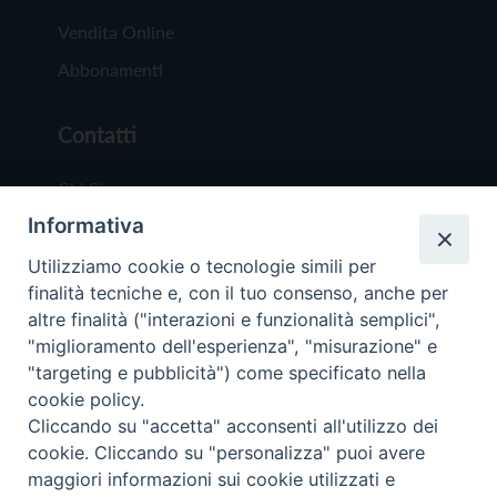
Vendita Online
Abbonamenti
Contatti
Chi Siamo
Informativa
Redazione
Scrivici
Utilizziamo cookie o tecnologie simili per
finalità tecniche e, con il tuo consenso, anche per
altre finalità ("interazioni e funzionalità semplici",
"miglioramento dell'esperienza", "misurazione" e
"targeting e pubblicità") come specificato nella
cookie policy.
Copyright © 2019 - Tutti i diritti riservati - Vit
Cliccando su "accetta" acconsenti all'utilizzo dei
Trentina Editrice
cookie. Cliccando su "personalizza" puoi avere
maggiori informazioni sui cookie utilizzati e
Privacy Policy