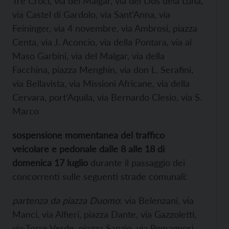
Tre Croci, via del Malgar, via del Dos dela Luna,
via Castel di Gardolo, via Sant’Anna, via
Feininger, via 4 novembre, via Ambrosi, piazza
Centa, via J. Aconcio, via della Pontara, via al
Maso Garbini, via del Malgar, via della
Facchina, piazza Menghin, via don L. Serafini,
via Bellavista, via Missioni Africane, via della
Cervara, port’Aquila, via Bernardo Clesio, via S.
Marco
sospensione momentanea del traffico
veicolare e pedonale
dalle 8 alle 18 di
domenica 17 luglio
durante il passaggio dei
concorrenti sulle seguenti strade comunali:
partenza da piazza Duomo
: via Belenzani, via
Manci, via Alfieri, piazza Dante, via Gazzoletti,
via Torre Verde, piazza Sanzio, via Romagnosi,