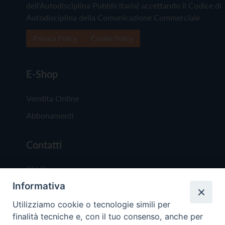
dell'Autodisciplina Pubblicitaria) accettando il Codice di
Autodisciplina della Comunicazione Commerciale
Privacy Policy
Cookie Policy
E-Shop
Vendita Online
Abbonamenti
Contatti
Chi Siamo
Informativa
Redazione
Scrivici
Utilizziamo cookie o tecnologie simili per
finalità tecniche e, con il tuo consenso, anche per