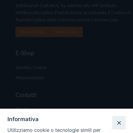
Settimanali Cattolici), ha aderito allo IAP (Istituto
dell'Autodisciplina Pubblicitaria) accettando il Codice di
Autodisciplina della Comunicazione Commerciale
Privacy Policy
Cookie Policy
E-Shop
Vendita Online
Abbonamenti
Contatti
Chi Siamo
Informativa
Redazione
Scrivici
Utilizziamo cookie o tecnologie simili per