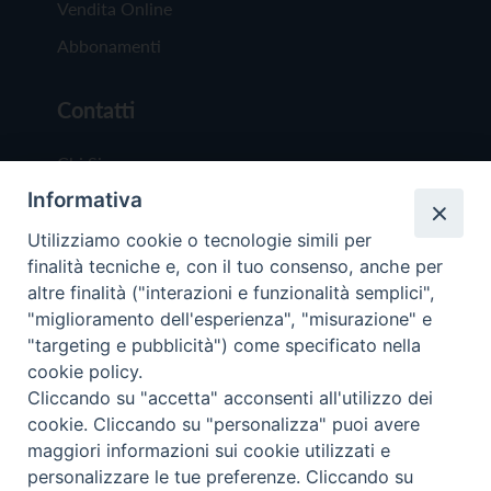
Vendita Online
Abbonamenti
Contatti
Chi Siamo
Informativa
Redazione
Scrivici
Utilizziamo cookie o tecnologie simili per
finalità tecniche e, con il tuo consenso, anche per
altre finalità ("interazioni e funzionalità semplici",
"miglioramento dell'esperienza", "misurazione" e
"targeting e pubblicità") come specificato nella
cookie policy.
Copyright © 2019 - Tutti i diritti riservati - Vit
Cliccando su "accetta" acconsenti all'utilizzo dei
Trentina Editrice
cookie. Cliccando su "personalizza" puoi avere
maggiori informazioni sui cookie utilizzati e
Privacy Policy
personalizzare le tue preferenze. Cliccando su