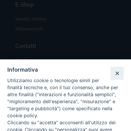
E-Shop
Vendita Online
Abbonamenti
Contatti
Chi Siamo
Informativa
Redazione
Scrivici
Utilizziamo cookie o tecnologie simili per
finalità tecniche e, con il tuo consenso, anche per
altre finalità ("interazioni e funzionalità semplici",
"miglioramento dell'esperienza", "misurazione" e
"targeting e pubblicità") come specificato nella
cookie policy.
Copyright © 2019 - Tutti i diritti riservati - Vit
Cliccando su "accetta" acconsenti all'utilizzo dei
Trentina Editrice
cookie. Cliccando su "personalizza" puoi avere