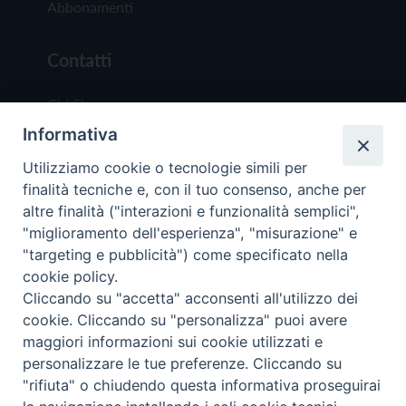
Abbonamenti
Contatti
Chi Siamo
Informativa
Redazione
Scrivici
Utilizziamo cookie o tecnologie simili per
finalità tecniche e, con il tuo consenso, anche per
altre finalità ("interazioni e funzionalità semplici",
"miglioramento dell'esperienza", "misurazione" e
"targeting e pubblicità") come specificato nella
cookie policy.
Copyright © 2019 - Tutti i diritti riservati - Vit
Cliccando su "accetta" acconsenti all'utilizzo dei
Trentina Editrice
cookie. Cliccando su "personalizza" puoi avere
maggiori informazioni sui cookie utilizzati e
Privacy Policy
personalizzare le tue preferenze. Cliccando su
Torna all'inizi
"rifiuta" o chiudendo questa informativa proseguirai