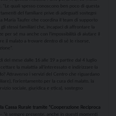
. “Le quali spesso conoscono ben poco di questa
rtamenti del familiare prive di adeguati sostegni
la Maria Taufer che coordina il team di supporto
li stessi familiari che, incapaci di affrontare la
 per sé ma anche con l’impossibilità di aiutare il
re il malato a trovare dentro di sé le risorse,
zione”.
dì del mese dalle 16 alle 19 a partire dal 4 luglio
ccettare la malattia all’interessato e indirizzare la
do? Attraverso i servizi del Centro che riguardano
iliare), l’orientamento per la cura del malato, la
rvizio sociale, giuridica e etica), sostegno
alla Cassa Rurale tramite “Cooperazione Reciproca
i – “è sempre presente, anche in questi momenti