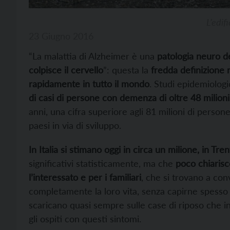
L’edif
23 Giugno 2016
“La malattia di Alzheimer è una
patologia neuro de
colpisce il cervello
”: questa la
fredda definizione 
rapidamente in tutto il mondo
. Studi epidemiolog
di casi di persone con demenza di oltre 48 milioni
anni, una cifra superiore agli 81 milioni di perso
paesi in via di sviluppo.
In Italia si stimano oggi in circa un milione, in Tre
significativi statisticamente, ma che
poco chiarisc
l’interessato e per i familiari
, che si trovano a con
completamente la loro vita, senza capirne spesso i
scaricano quasi sempre sulle case di riposo che i
gli ospiti con questi sintomi.