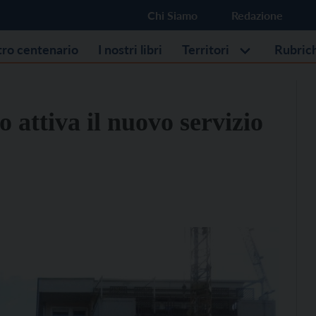
Chi Siamo
Redazione
stro centenario
I nostri libri
Territori
Rubric
 attiva il nuovo servizio