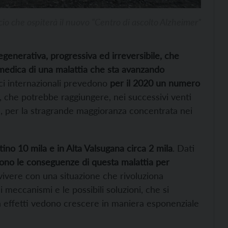
icio che ospiterà il nuovo “Centro di ascolto Alzheimer”
generativa, progressiva ed irreversibile, che
medica di una malattia che sta avanzando
ici internazionali prevedono
per il 2020 un numero
, che potrebbe raggiungere, nei successivi venti
ne, per la stragrande maggioranza concentrata nei
ntino 10 mila e in Alta Valsugana circa 2 mila
. Dati
ono le conseguenze di questa malattia per
vivere con una situazione che rivoluziona
 meccanismi e le possibili soluzioni, che si
n effetti vedono crescere in maniera esponenziale