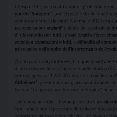
L’Apsp di Pergine ha affrontato il problema orma
nucleo “Sorgente”
, undici posti letto destinati a
comportamentali rilevanti. A gennaio 2013 era st
psicologica per anziani”
guidato dalla psicologa
do
di riferimento per tutti i disagi legati all’invecchi
seguito a separazioni o lutti
, a
difficoltà di comuni
psicologico nell’ambito dell’insorgenza o dell’evo
Ora il quadro degli interventi in questo settore – n
di un nuovo edificio a fianco di quello storico di 
per una spesa di 1.230.000 euro – si chiude con l’
Alzheimer”
, presentato nei giorni scorsi dai verti
tramite “Cooperazione Reciproca Pergine” finanzia
“Un nuovo servizio – hanno precisato il
president
con il quale non si pretende di risolvere questo
importante aiuto alle famiglie che si trovano coin