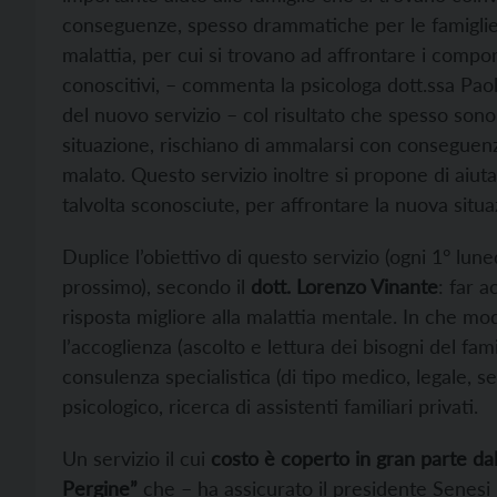
conseguenze, spesso drammatiche per le famiglie
malattia, per cui si trovano ad affrontare i compo
conoscitivi, – commenta la psicologa dott.ssa Pao
del nuovo servizio – col risultato che spesso sono g
situazione, rischiano di ammalarsi con conseguenze
malato. Questo servizio inoltre si propone di aiuta
talvolta sconosciute, per affrontare la nuova situa
Duplice l’obiettivo di questo servizio (ogni 1° lune
prossimo), secondo il
dott. Lorenzo Vinante
: far a
risposta migliore alla malattia mentale. In che mo
l’accoglienza (ascolto e lettura dei bisogni del fam
consulenza specialistica (di tipo medico, legale, se
psicologico, ricerca di assistenti familiari privati.
Un servizio il cui
costo è coperto in gran parte d
Pergine”
che – ha assicurato il presidente Senes