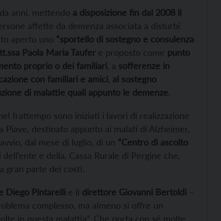
i da anni, mettendo
a disposizione fin dal 2008 il
 persone affette da demenza associata a disturbi
ato aperto uno
“sportello di sostegno e consulenza
tt.ssa Paola Maria Taufer
e proposto come
punto
amento proprio o dei familiari
, a
sofferenze in
cazione con familiari e amici
,
al sostegno
luzione di malattie quali appunto le demenze
.
el frattempo sono iniziati i lavori di realizzazione
via Piave, destinato appunto ai malati di Alzheimer,
avvio, dal mese di luglio, di un
“Centro di ascolto
ci dell’ente e della, Cassa Rurale di Pergine che,
 gran parte dei costi.
e Diego Pintarelli
e il
direttore Giovanni Bertoldi
–
 problema complesso, ma almeno si offre un
volte in questa malattia”. Che porta con sé molte