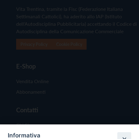
Vita Trentina, tramite la Fisc (Federazione Italiana
Settimanali Cattolici), ha aderito allo IAP (Istituto
dell'Autodisciplina Pubblicitaria) accettando il Codice di
Autodisciplina della Comunicazione Commerciale
Privacy Policy
Cookie Policy
E-Shop
Vendita Online
Abbonamenti
Contatti
Chi Siamo
Informativa
Redazione