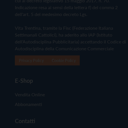
cui al decreto legislativo 15 maggio 2017, n. 70.
Indicazione resa ai sensi della lettera f) del comma 2
dell'art. 5 del medesimo decreto Lgs.
Vita Trentina, tramite la Fisc (Federazione Italiana
Settimanali Cattolici), ha aderito allo IAP (Istituto
dell'Autodisciplina Pubblicitaria) accettando il Codice di
Autodisciplina della Comunicazione Commerciale
Privacy Policy
Cookie Policy
E-Shop
Vendita Online
Abbonamenti
Contatti