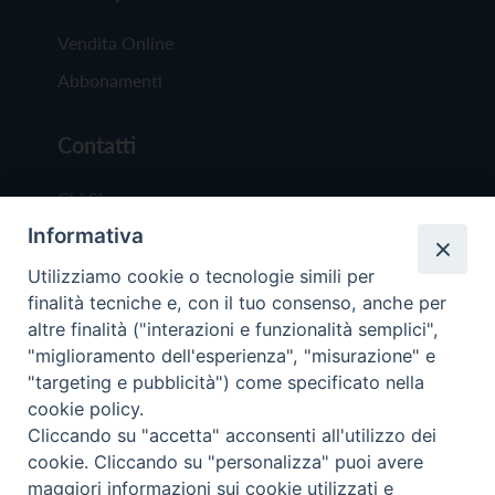
Vendita Online
Abbonamenti
Contatti
Chi Siamo
Informativa
Redazione
Scrivici
Utilizziamo cookie o tecnologie simili per
finalità tecniche e, con il tuo consenso, anche per
altre finalità ("interazioni e funzionalità semplici",
"miglioramento dell'esperienza", "misurazione" e
"targeting e pubblicità") come specificato nella
cookie policy.
Copyright © 2019 - Tutti i diritti riservati - Vit
Cliccando su "accetta" acconsenti all'utilizzo dei
Trentina Editrice
cookie. Cliccando su "personalizza" puoi avere
maggiori informazioni sui cookie utilizzati e