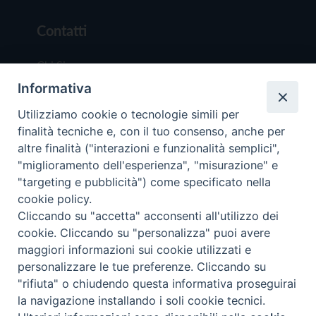
Contatti
Chi Siamo
Informativa
Redazione
Scrivici
Utilizziamo cookie o tecnologie simili per
finalità tecniche e, con il tuo consenso, anche per
altre finalità ("interazioni e funzionalità semplici",
"miglioramento dell'esperienza", "misurazione" e
"targeting e pubblicità") come specificato nella
cookie policy.
Copyright © 2019 - Tutti i diritti riservati - Vit
Cliccando su "accetta" acconsenti all'utilizzo dei
Trentina Editrice
cookie. Cliccando su "personalizza" puoi avere
maggiori informazioni sui cookie utilizzati e
Privacy Policy
personalizzare le tue preferenze. Cliccando su
Torna all'inizi
"rifiuta" o chiudendo questa informativa proseguirai
la navigazione installando i soli cookie tecnici.