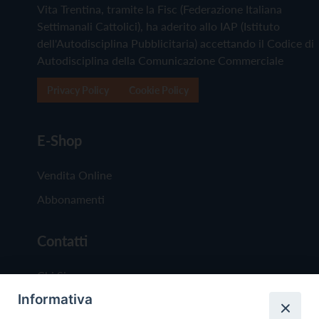
Vita Trentina, tramite la Fisc (Federazione Italiana
Settimanali Cattolici), ha aderito allo IAP (Istituto
dell'Autodisciplina Pubblicitaria) accettando il Codice di
Autodisciplina della Comunicazione Commerciale
Privacy Policy
Cookie Policy
E-Shop
Vendita Online
Abbonamenti
Contatti
Chi Siamo
Informativa
Redazione