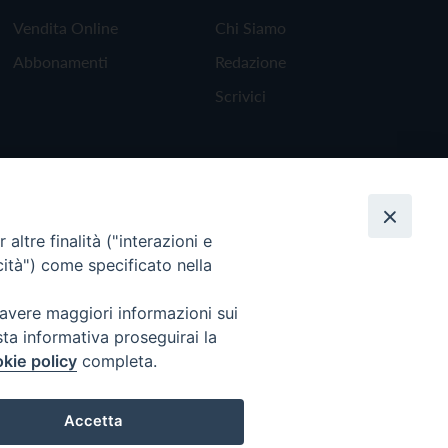
Vendita Online
Chi Siamo
Abbonamenti
Redazione
Scrivici
altre finalità ("interazioni e
cità") come specificato nella
 avere maggiori informazioni sui
sta informativa proseguirai la
kie policy
completa.
Torna all'inizio
Accetta