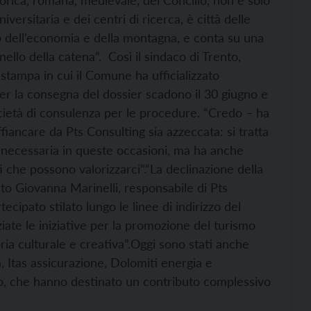
torica, romana, medievale, del Concilio, non è solo
niversitaria e dei centri di ricerca, è città delle
lo dell’economia e della montagna, e conta su una
nello della catena”. Così il sindaco di Trento,
tampa in cui il Comune ha ufficializzato
er la consegna del dossier scadono il 30 giugno e
cietà di consulenza per le procedure. “Credo – ha
ffiancare da Pts Consulting sia azzeccata: si tratta
a necessaria in queste occasioni, ma ha anche
ti che possono valorizzarci”.
“La declinazione della
to Giovanna Marinelli, responsabile di Pts
ecipato stilato lungo le linee di indirizzo del
iate le iniziative per la promozione del turismo
ia culturale e creativa”.
Oggi sono stati anche
, Itas assicurazione, Dolomiti energia e
o, che hanno destinato un contributo complessivo