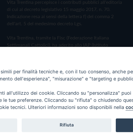
Vita Trentina percepisce i contributi pubblici all'editoria
di cui al decreto legislativo 15 maggio 2017, n. 70.
Indicazione resa ai sensi della lettera f) del comma 2
dell'art. 5 del medesimo decreto Lgs.
Vita Trentina, tramite la Fisc (Federazione Italiana
Settimanali Cattolici), ha aderito allo IAP (Istituto
dell'Autodisciplina Pubblicitaria) accettando il Codice di
Autodisciplina della Comunicazione Commerciale
imili per finalità tecniche e, con il tuo consenso, anche per 
Privacy Policy
Cookie Policy
amento dell'esperienza", "misurazione" e "targeting e pubbli
i all'utilizzo dei cookie. Cliccando su "personalizza" puoi
 Trentina Editrice
re le tue preferenze. Cliccando su "rifiuta" o chiudendo que
okie tecnici. Ulteriori informazioni sono disponibili nella
coo
Rifiuta