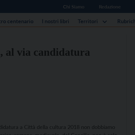
Chi Siamo
Redazione
stro centenario
I nostri libri
Territori
Rubric
, al via candidatura
idatura a Città della cultura 2018 non dobbiamo