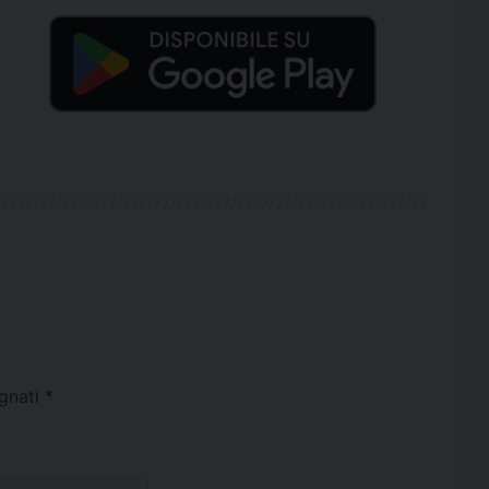
egnati
*