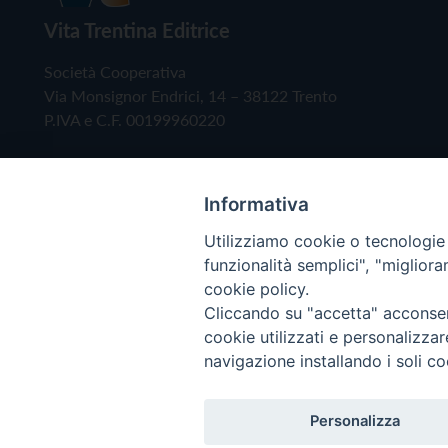
Vita Trentina Editrice
Società Cooperativa
Via Monsignor Endrici, 14 – 38122 Trento
P.IVA e C.F. 00199960220
Informativa
Utilizziamo cookie o tecnologie s
funzionalità semplici", "miglior
cookie policy.
Cliccando su "accetta" acconsent
Copyright © 2019 - Tutti i diritti riservati - Vita
cookie utilizzati e personalizza
navigazione installando i soli co
Privacy Policy
Personalizza