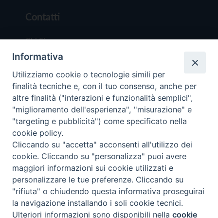
Contatti
Chi Siamo
Informativa
Redazione
Scrivici
Utilizziamo cookie o tecnologie simili per
finalità tecniche e, con il tuo consenso, anche per
altre finalità ("interazioni e funzionalità semplici",
"miglioramento dell'esperienza", "misurazione" e
"targeting e pubblicità") come specificato nella
cookie policy.
Copyright © 2019 - Tutti i diritti riservati - Vit
Cliccando su "accetta" acconsenti all'utilizzo dei
Trentina Editrice
cookie. Cliccando su "personalizza" puoi avere
maggiori informazioni sui cookie utilizzati e
Privacy Policy
personalizzare le tue preferenze. Cliccando su
Torna all'inizi
"rifiuta" o chiudendo questa informativa proseguirai
la navigazione installando i soli cookie tecnici.
Ulteriori informazioni sono disponibili nella
cookie
Preferenze Cookie