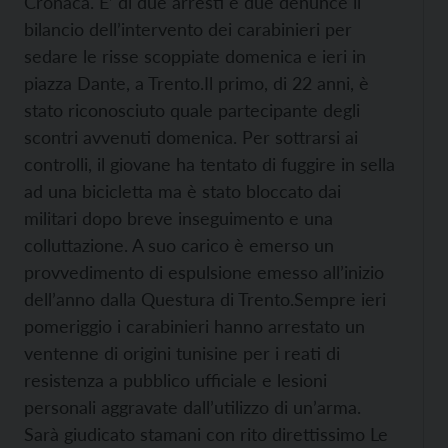
Cronaca. E’ di due arresti e due denunce il
bilancio dell’intervento dei carabinieri per
sedare le risse scoppiate domenica e ieri in
piazza Dante, a Trento.
Il primo, di 22 anni, è
stato riconosciuto quale partecipante degli
scontri avvenuti domenica. Per sottrarsi ai
controlli, il giovane ha tentato di fuggire in sella
ad una bicicletta ma è stato bloccato dai
militari dopo breve inseguimento e una
colluttazione. A suo carico è emerso un
provvedimento di espulsione emesso all’inizio
dell’anno dalla Questura di Trento.
Sempre ieri
pomeriggio i carabinieri hanno arrestato un
ventenne di origini tunisine per i reati di
resistenza a pubblico ufficiale e lesioni
personali aggravate dall’utilizzo di un’arma.
Sarà giudicato stamani con rito direttissimo
Le