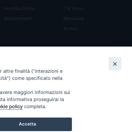
Vendita Online
Chi Siamo
Abbonamenti
Redazione
Scrivici
altre finalità ("interazioni e
cità") come specificato nella
 avere maggiori informazioni sui
sta informativa proseguirai la
kie policy
completa.
Torna all'inizio
Accetta