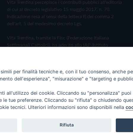
Vita Trentina percepisce i contributi pubblici all'editoria
di cui al decreto legislativo 15 maggio 2017, n. 70.
Indicazione resa ai sensi della lettera f) del comma 2
dell'art. 5 del medesimo decreto Lgs.
Vita Trentina, tramite la Fisc (Federazione Italiana
Settimanali Cattolici), ha aderito allo IAP (Istituto
dell'Autodisciplina Pubblicitaria) accettando il Codice di
Autodisciplina della Comunicazione Commerciale
imili per finalità tecniche e, con il tuo consenso, anche per 
Privacy Policy
Cookie Policy
amento dell'esperienza", "misurazione" e "targeting e pubbli
i all'utilizzo dei cookie. Cliccando su "personalizza" puoi
 Trentina Editrice
re le tue preferenze. Cliccando su "rifiuta" o chiudendo que
okie tecnici. Ulteriori informazioni sono disponibili nella
coo
Rifiuta