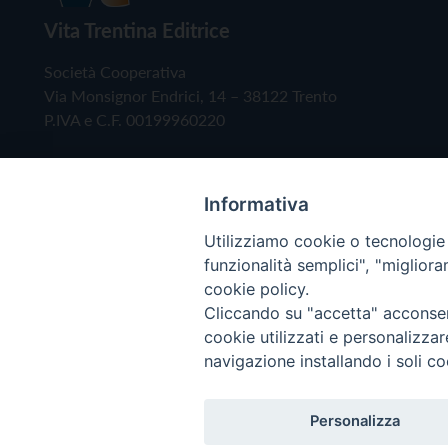
Vita Trentina Editrice
Società Cooperativa
Via Monsignor Endrici, 14 – 38122 Trento
P.IVA e C.F. 00199960220
Informativa
Utilizziamo cookie o tecnologie s
funzionalità semplici", "miglior
cookie policy.
Cliccando su "accetta" acconsent
Copyright © 2019 - Tutti i diritti riservati - Vita
cookie utilizzati e personalizza
navigazione installando i soli co
Privacy Policy
Personalizza