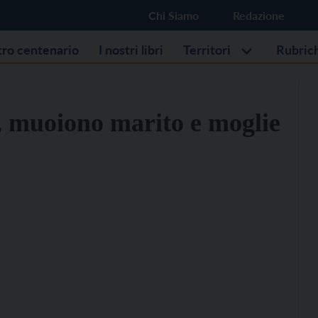
Chi Siamo
Redazione
stro centenario
I nostri libri
Territori
Rubric
a, muoiono marito e moglie