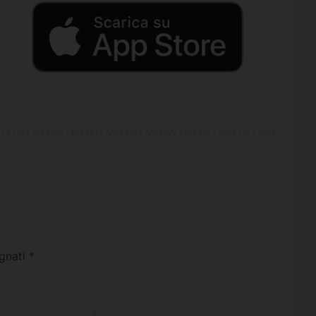
egnati
*