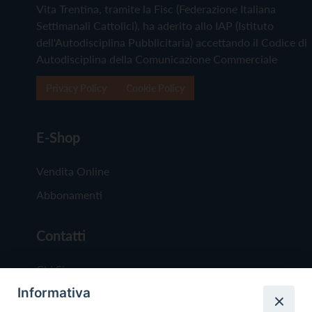
Vita Trentina, tramite la Fisc (Federazione Italiana
Settimanali Cattolici), ha aderito allo IAP (Istituto
dell'Autodisciplina Pubblicitaria) accettando il Codice di
Autodisciplina della Comunicazione Commerciale
Privacy Policy
Cookie Policy
E-Shop
Vendita Online
Abbonamenti
Contatti
Chi Siamo
Informativa
Redazione