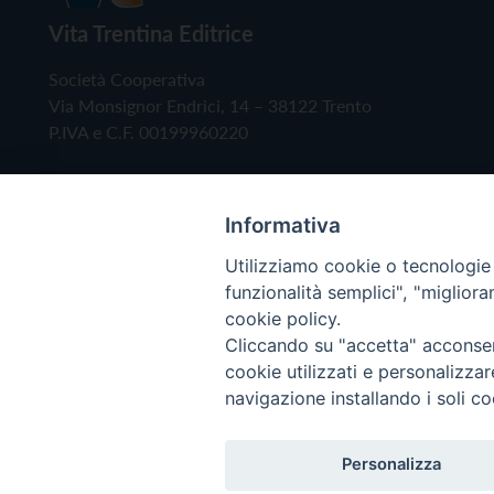
Vita Trentina Editrice
Società Cooperativa
Via Monsignor Endrici, 14 – 38122 Trento
P.IVA e C.F. 00199960220
Informativa
Utilizziamo cookie o tecnologie s
funzionalità semplici", "miglior
cookie policy.
Cliccando su "accetta" acconsent
Copyright © 2019 - Tutti i diritti riservati - Vita
cookie utilizzati e personalizza
navigazione installando i soli co
Privacy Policy
Personalizza