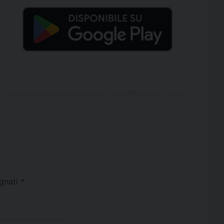
egnati
*