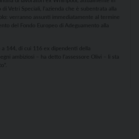
santina di lavoratori ex Whirlpool, attualmente in
 di Vetri Speciali, l’azienda che è subentrata alla
rdolo: verranno assunti immediatamente al termine
rvento del Fondo Europeo di Adeguamento alla
o a 144, di cui 116 ex dipendenti della
gni ambiziosi – ha detto l’assessore Olivi – li sta
o”.