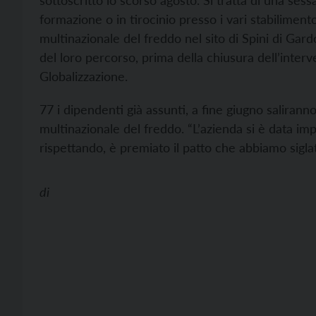
sottoscritto lo scorso agosto. Si tratta di una ses
formazione o in tirocinio presso i vari stabilimento
multinazionale del freddo nel sito di Spini di Ga
del loro percorso, prima della chiusura dell’inte
Globalizzazione.
77 i dipendenti già assunti, a fine giugno salirann
multinazionale del freddo. “L’azienda si è data impe
rispettando, è premiato il patto che abbiamo siglat
di