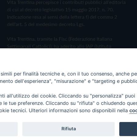
Vita Trentina percepisce i contributi pubblici all'editoria
di cui al decreto legislativo 15 maggio 2017, n. 70.
Indicazione resa ai sensi della lettera f) del comma 2
dell'art. 5 del medesimo decreto Lgs.
Vita Trentina, tramite la Fisc (Federazione Italiana
Settimanali Cattolici), ha aderito allo IAP (Istituto
dell'Autodisciplina Pubblicitaria) accettando il Codice di
Autodisciplina della Comunicazione Commerciale
imili per finalità tecniche e, con il tuo consenso, anche per 
Privacy Policy
Cookie Policy
amento dell'esperienza", "misurazione" e "targeting e pubbli
i all'utilizzo dei cookie. Cliccando su "personalizza" puoi
 Trentina Editrice
re le tue preferenze. Cliccando su "rifiuta" o chiudendo que
okie tecnici. Ulteriori informazioni sono disponibili nella
coo
Rifiuta