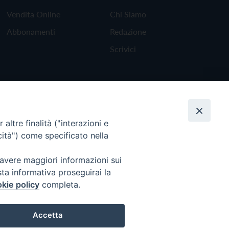
Vendita Online
Chi Siamo
Abbonamenti
Redazione
Scrivici
altre finalità ("interazioni e
cità") come specificato nella
 avere maggiori informazioni sui
sta informativa proseguirai la
kie policy
completa.
Torna all'inizio
Accetta