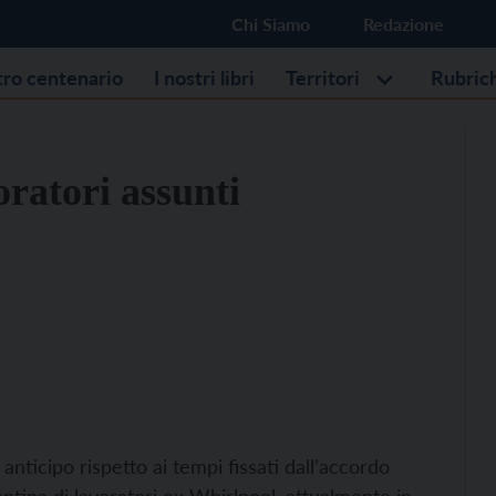
Chi Siamo
Redazione
stro centenario
I nostri libri
Territori
Rubric
voratori assunti
anticipo rispetto ai tempi fissati dall’accordo