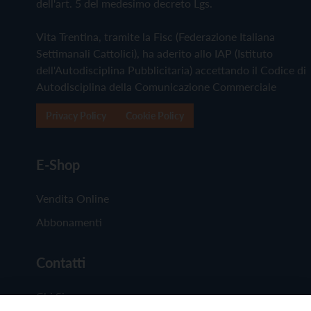
dell'art. 5 del medesimo decreto Lgs.
Vita Trentina, tramite la Fisc (Federazione Italiana
Settimanali Cattolici), ha aderito allo IAP (Istituto
dell'Autodisciplina Pubblicitaria) accettando il Codice di
Autodisciplina della Comunicazione Commerciale
Privacy Policy
Cookie Policy
E-Shop
Vendita Online
Abbonamenti
Contatti
Chi Siamo