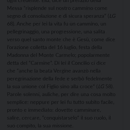
ogni credente. Ella, dice un prefazio della
Messa “risplende sul nostro cammino come
segno di consolazione e di sicura speranza” (
LG
68). Anche per lei la vita fu un cammino, un
pellegrinaggio, una progressione, una salita
verso quel santo monte che è Gesù, come dice
l’orazione colletta del 16 luglio, festa della
Madonna del Monte Carmelo; popolarmente
detta del “Carmine”. Di lei il Concilio ci dice
che “anche la beata Vergine avanzò nella
peregrinazione della fede e serbò fedelmente
la sua unione col Figlio sino alla croce” (
LG
58).
Parole solenni, auliche, per dire una cosa molto
semplice: neppure per lei fu tutto subito facile,
pronto e immediato: dovette camminare,
salire, cercare, “conquistarselo” il suo ruolo, il
suo compito, la sua missione.