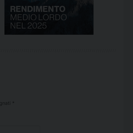
egnati
*