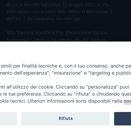
di cui al decreto legislativo 15 maggio 2017, n. 70.
Indicazione resa ai sensi della lettera f) del comma 2
dell'art. 5 del medesimo decreto Lgs.
Vita Trentina, tramite la Fisc (Federazione Italiana
Settimanali Cattolici), ha aderito allo IAP (Istituto
dell'Autodisciplina Pubblicitaria) accettando il Codice di
Autodisciplina della Comunicazione Commerciale
imili per finalità tecniche e, con il tuo consenso, anche per 
Privacy Policy
Cookie Policy
amento dell'esperienza", "misurazione" e "targeting e pubbli
i all'utilizzo dei cookie. Cliccando su "personalizza" puoi
 Trentina Editrice
re le tue preferenze. Cliccando su "rifiuta" o chiudendo que
okie tecnici. Ulteriori informazioni sono disponibili nella
coo
Rifiuta