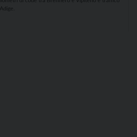
ilometri di code tra Brennero e Vipiteno e traffico
’Adige.