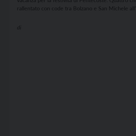
vacanza per la festività di Pentecoste. Quattro ch
rallentato con code tra Bolzano e San Michele all
di