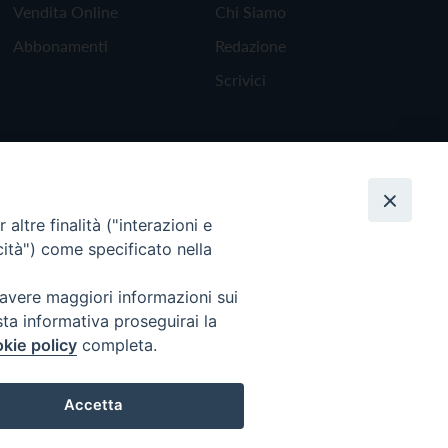
Vendita Online
Chi Siamo
Abbonamenti
Redazione
Scrivici
altre finalità ("interazioni e
cità") come specificato nella
 avere maggiori informazioni sui
sta informativa proseguirai la
kie policy
completa.
Torna all'inizio
Accetta