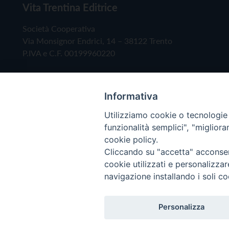
Vita Trentina Editrice
Società Cooperativa
Via Monsignor Endrici, 14 – 38122 Trento
P.IVA e C.F. 00199960220
Informativa
Utilizziamo cookie o tecnologie s
funzionalità semplici", "miglior
cookie policy.
Cliccando su "accetta" acconsent
Copyright © 2019 - Tutti i diritti riservati - Vita
cookie utilizzati e personalizza
navigazione installando i soli co
Privacy Policy
Personalizza