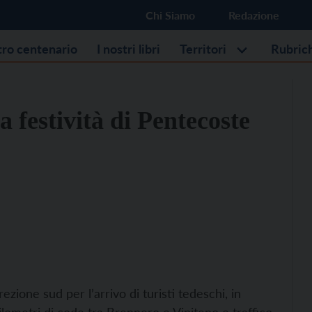
Chi Siamo
Redazione
stro centenario
I nostri libri
Territori
Rubric
a festività di Pentecoste
ezione sud per l’arrivo di turisti tedeschi, in