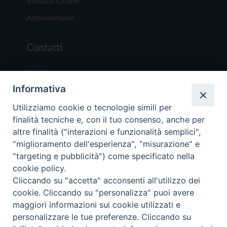
Vendita Online
Abbonamenti
Contatti
Chi Siamo
Informativa
Redazione
Scrivici
Utilizziamo cookie o tecnologie simili per
finalità tecniche e, con il tuo consenso, anche per
altre finalità ("interazioni e funzionalità semplici",
"miglioramento dell'esperienza", "misurazione" e
"targeting e pubblicità") come specificato nella
cookie policy.
Copyright © 2019 - Tutti i diritti riservati - Vit
Cliccando su "accetta" acconsenti all'utilizzo dei
Trentina Editrice
cookie. Cliccando su "personalizza" puoi avere
maggiori informazioni sui cookie utilizzati e
Privacy Policy
personalizzare le tue preferenze. Cliccando su
Torna all'inizi