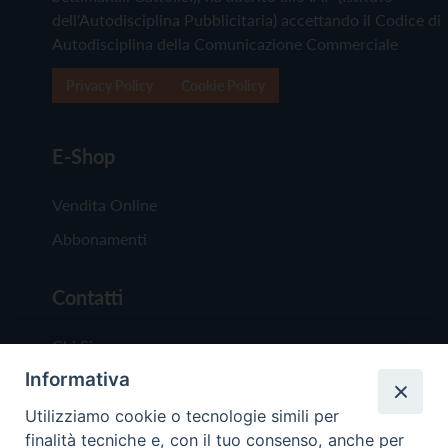
dell'Autodisciplina Pubblicitaria) accettando il Codice di
Autodisciplina della Comunicazione Commerciale
Privacy Policy
Cookie Policy
E-Shop
Vendita Online
Abbonamenti
Contatti
Chi Siamo
Informativa
Redazione
Scrivici
Utilizziamo cookie o tecnologie simili per
finalità tecniche e, con il tuo consenso, anche per